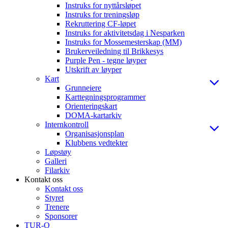
Instruks for nyttårsløpet
Instruks for treningsløp
Rekruttering CF-løpet
Instruks for aktivitetsdag i Nesparken
Instruks for Mossemesterskap (MM)
Brukerveiledning til Brikkesys
Purple Pen - tegne løyper
Utskrift av løyper
Kart
Grunneiere
Karttegningsprogrammer
Orienteringskart
DOMA-kartarkiv
Internkontroll
Organisasjonsplan
Klubbens vedtekter
Løpstøy
Galleri
Filarkiv
Kontakt oss
Kontakt oss
Styret
Trenere
Sponsorer
TUR-O