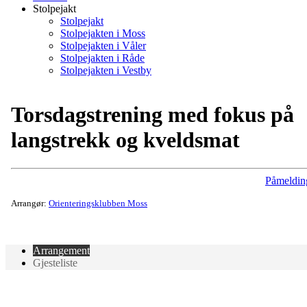
Stolpejakt
Stolpejakt
Stolpejakten i Moss
Stolpejakten i Våler
Stolpejakten i Råde
Stolpejakten i Vestby
Torsdagstrening med fokus på
langstrekk og kveldsmat
Påmeldin
Arrangør:
Orienteringsklubben Moss
Arrangement
Gjesteliste