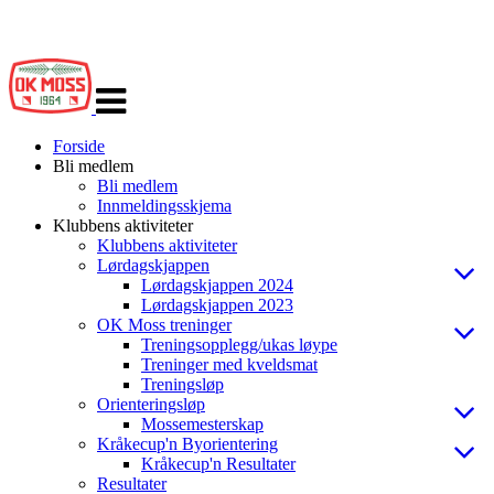
Veksle
navigasjon
Forside
Bli medlem
Bli medlem
Innmeldingsskjema
Klubbens aktiviteter
Klubbens aktiviteter
Lørdagskjappen
Lørdagskjappen 2024
Lørdagskjappen 2023
OK Moss treninger
Treningsopplegg/ukas løype
Treninger med kveldsmat
Treningsløp
Orienteringsløp
Mossemesterskap
Kråkecup'n Byorientering
Kråkecup'n Resultater
Resultater