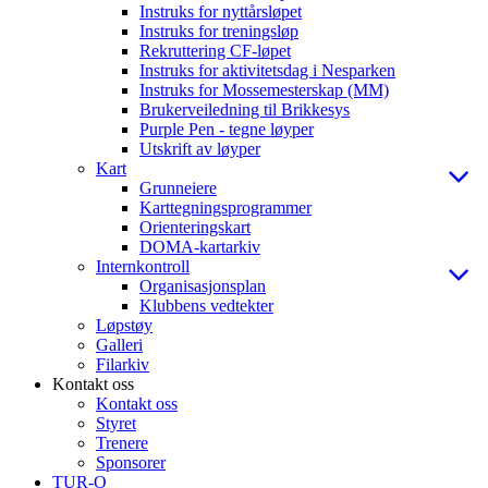
Instruks for nyttårsløpet
Instruks for treningsløp
Rekruttering CF-løpet
Instruks for aktivitetsdag i Nesparken
Instruks for Mossemesterskap (MM)
Brukerveiledning til Brikkesys
Purple Pen - tegne løyper
Utskrift av løyper
Kart
Grunneiere
Karttegningsprogrammer
Orienteringskart
DOMA-kartarkiv
Internkontroll
Organisasjonsplan
Klubbens vedtekter
Løpstøy
Galleri
Filarkiv
Kontakt oss
Kontakt oss
Styret
Trenere
Sponsorer
TUR-O