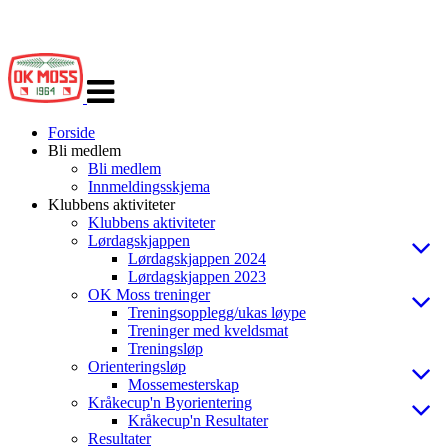
Veksle
navigasjon
Forside
Bli medlem
Bli medlem
Innmeldingsskjema
Klubbens aktiviteter
Klubbens aktiviteter
Lørdagskjappen
Lørdagskjappen 2024
Lørdagskjappen 2023
OK Moss treninger
Treningsopplegg/ukas løype
Treninger med kveldsmat
Treningsløp
Orienteringsløp
Mossemesterskap
Kråkecup'n Byorientering
Kråkecup'n Resultater
Resultater