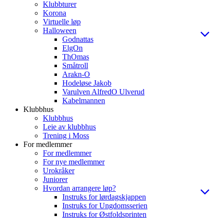
Klubbturer
Korona
Virtuelle løp
Halloween
Godnattas
ElgOn
ThOmas
Småtroll
Arakn-O
Hodeløse Jakob
Varulven AlfredO Ulverud
Kabelmannen
Klubbhus
Klubbhus
Leie av klubbhus
Trening i Moss
For medlemmer
For medlemmer
For nye medlemmer
Urokråker
Juniorer
Hvordan arrangere løp?
Instruks for lørdagskjappen
Instruks for Ungdomsserien
Instruks for Østfoldsprinten