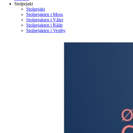
Stolpejakt
Stolpejakt
Stolpejakten i Moss
Stolpejakten i Våler
Stolpejakten i Råde
Stolpejakten i Vestby