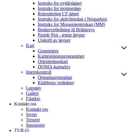
Instruks for nyttårsløpet
Instruks for treningsløp
Rekruttering CF-løpet
Instruks for aktivitetsdag i Nesparken
Instruks for Mossemesterskap (MM)
Brukerveiledning til Brikkesys
Purple Pen - tegne løyper
Utskrift av løyper
Kart
Grunneiere
Karttegningsprogrammer
Orienteringskart
DOMA-kartarkiv
Internkontroll
Organisasjonsplan
Klubbens vedtekter
Løpstøy
Galleri
Filarkiv
Kontakt oss
Kontakt oss
Styret
Trenere
Sponsorer
TUR-O