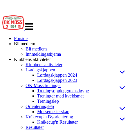
Veksle
navigasjon
Forside
Bli medlem
Bli medlem
Innmeldingsskjema
Klubbens aktiviteter
Klubbens aktiviteter
Lørdagskjappen
Lørdagskjappen 2024
Lørdagskjappen 2023
OK Moss treninger
Treningsopplegg/ukas løype
Treninger med kveldsmat
Treningsløp
Orienteringsløp
Mossemesterskap
Kråkecup'n Byorientering
Kråkecup'n Resultater
Resultater