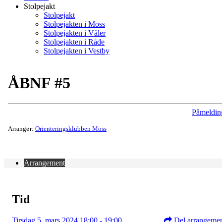
Stolpejakt
Stolpejakt
Stolpejakten i Moss
Stolpejakten i Våler
Stolpejakten i Råde
Stolpejakten i Vestby
ÅBNF #5
Påmeldin
Arrangør:
Orienteringsklubben Moss
Arrangement
Tid
Tirsdag 5. mars 2024 18:00 - 19:00
Del arrangeme