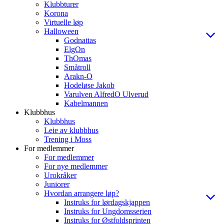
Klubbturer
Korona
Virtuelle løp
Halloween
Godnattas
ElgOn
ThOmas
Småtroll
Arakn-O
Hodeløse Jakob
Varulven AlfredO Ulverud
Kabelmannen
Klubbhus
Klubbhus
Leie av klubbhus
Trening i Moss
For medlemmer
For medlemmer
For nye medlemmer
Urokråker
Juniorer
Hvordan arrangere løp?
Instruks for lørdagskjappen
Instruks for Ungdomsserien
Instruks for Østfoldsprinten