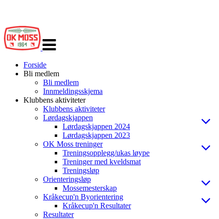
Veksle
navigasjon
Forside
Bli medlem
Bli medlem
Innmeldingsskjema
Klubbens aktiviteter
Klubbens aktiviteter
Lørdagskjappen
Lørdagskjappen 2024
Lørdagskjappen 2023
OK Moss treninger
Treningsopplegg/ukas løype
Treninger med kveldsmat
Treningsløp
Orienteringsløp
Mossemesterskap
Kråkecup'n Byorientering
Kråkecup'n Resultater
Resultater