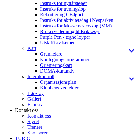
Instruks for nyttårsløpet
Instruks for treningsløp
Rekruttering CF-løpet
Instruks for aktivitetsdag i Nesparken
Instruks for Mossemesterskap (MM)
Brukerveiledning til Brikkesys
Purple Pen - tegne løyper
Utskrift av løyper
Kart
Grunneiere
Karttegningsprogrammer
Orienteringskart
DOMA-kartarkiv
Internkontroll
Organisasjonsplan
Klubbens vedtekter
Løpstøy
Galleri
Filarkiv
Kontakt oss
Kontakt oss
Styret
Trenere
Sponsorer
TUR-O