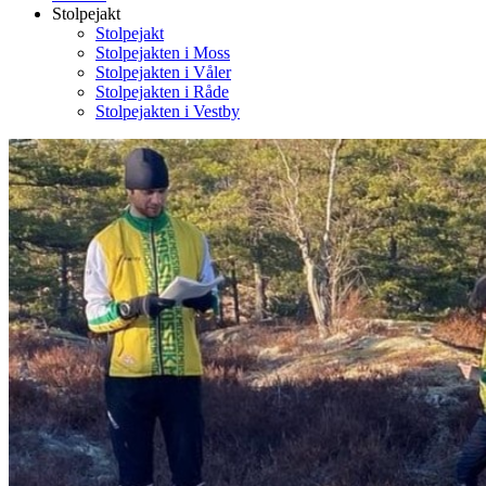
Stolpejakt
Stolpejakt
Stolpejakten i Moss
Stolpejakten i Våler
Stolpejakten i Råde
Stolpejakten i Vestby