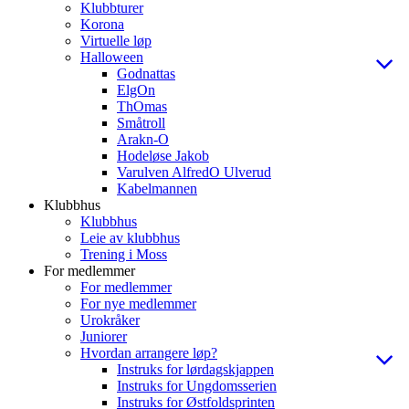
Klubbturer
Korona
Virtuelle løp
Halloween
Godnattas
ElgOn
ThOmas
Småtroll
Arakn-O
Hodeløse Jakob
Varulven AlfredO Ulverud
Kabelmannen
Klubbhus
Klubbhus
Leie av klubbhus
Trening i Moss
For medlemmer
For medlemmer
For nye medlemmer
Urokråker
Juniorer
Hvordan arrangere løp?
Instruks for lørdagskjappen
Instruks for Ungdomsserien
Instruks for Østfoldsprinten