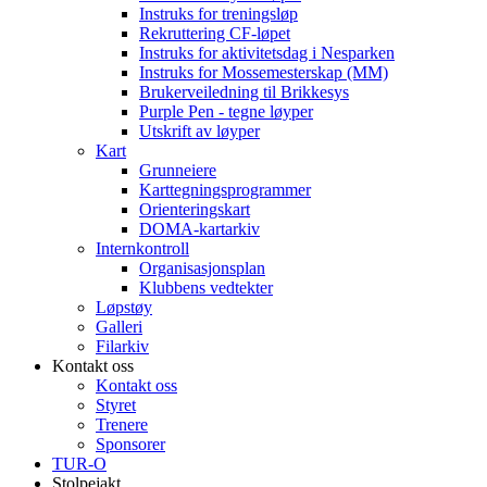
Instruks for treningsløp
Rekruttering CF-løpet
Instruks for aktivitetsdag i Nesparken
Instruks for Mossemesterskap (MM)
Brukerveiledning til Brikkesys
Purple Pen - tegne løyper
Utskrift av løyper
Kart
Grunneiere
Karttegningsprogrammer
Orienteringskart
DOMA-kartarkiv
Internkontroll
Organisasjonsplan
Klubbens vedtekter
Løpstøy
Galleri
Filarkiv
Kontakt oss
Kontakt oss
Styret
Trenere
Sponsorer
TUR-O
Stolpejakt