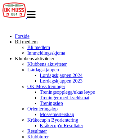
Veksle
navigasjon
Forside
Bli medlem
Bli medlem
Innmeldingsskjema
Klubbens aktiviteter
Klubbens aktiviteter
Lørdagskjappen
Lørdagskjappen 2024
Lørdagskjappen 2023
OK Moss treninger
Treningsopplegg/ukas løype
Treninger med kveldsmat
Treningsløp
Orienteringsløp
Mossemesterskap
Kråkecup'n Byorientering
Kråkecup'n Resultater
Resultater
Klubbturer