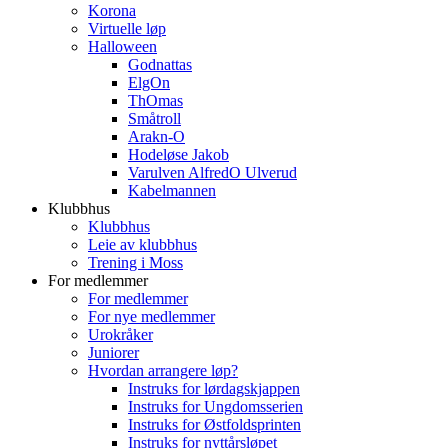
Korona
Virtuelle løp
Halloween
Godnattas
ElgOn
ThOmas
Småtroll
Arakn-O
Hodeløse Jakob
Varulven AlfredO Ulverud
Kabelmannen
Klubbhus
Klubbhus
Leie av klubbhus
Trening i Moss
For medlemmer
For medlemmer
For nye medlemmer
Urokråker
Juniorer
Hvordan arrangere løp?
Instruks for lørdagskjappen
Instruks for Ungdomsserien
Instruks for Østfoldsprinten
Instruks for nyttårsløpet