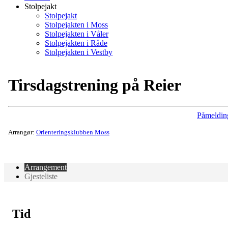
Stolpejakt
Stolpejakt
Stolpejakten i Moss
Stolpejakten i Våler
Stolpejakten i Råde
Stolpejakten i Vestby
Tirsdagstrening på Reier
Påmeldin
Arrangør:
Orienteringsklubben Moss
Arrangement
Gjesteliste
Tid