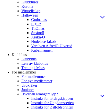
Klubbturer
Korona
Virtuelle løp
Halloween
Godnattas
ElgOn
ThOmas
Småtroll
Arakn-O
Hodeløse Jakob
Varulven AlfredO Ulverud
Kabelmannen
Klubbhus
Klubbhus
Leie av klubbhus
Trening i Moss
For medlemmer
For medlemmer
For nye medlemmer
Urokråker
Juniorer
Hvordan arrangere løp?
Instruks for lørdagskjappen
Instruks for Ungdomsserien
Instruks for Østfoldsprinten