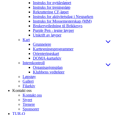
Instruks for nyttårsløpet
Instruks for treningsløp
Rekruttering CF-løpet
Instruks for aktivitetsdag i Nesparken
Instruks for Mossemesterskap (MM)
Brukerveiledning til Brikkesys
Purple Pen - tegne løyper
Utskrift av løyper
Kart
Grunneiere
Karttegningsprogrammer
Orienteringskart
DOMA-kartarkiv
Internkontroll
Organisasjonsplan
Klubbens vedtekter
Løpstøy
Galleri
Filarkiv
Kontakt oss
Kontakt oss
Styret
Trenere
Sponsorer
TUR-O