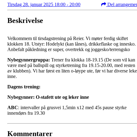
Tirsdag 28. januar 2025 18:00 - 20:00
Del arrangeme
Beskrivelse
Velkommem til tirsdagstrening på Reier. Vi møter ferdig skiftet
klokken 18. Utstyr: Hodelykt (kan lånes), drikkeflaske og innesko.
Anbefalt påkledning er super, overtrekk og joggesko/terrengsko
Nybegynnergruppa:
Trener fra klokka 18-19.15 (De som vil kan
være med på ballspill og styrketrening fra 19.15-20.00, med resten
av klubben). Vi har først en liten o-løype ute, før vi har diverse leke
inne.
Dagens trening:
Nybegynner: O-stafett ute og leker inne
ABC
: intervaller på grusvei 1,5min x12 med 45s pause styrke
innendørs fra 19.30
Kommentarer