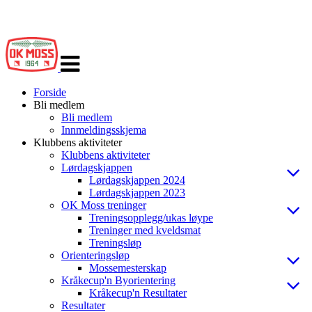
Veksle
navigasjon
Forside
Bli medlem
Bli medlem
Innmeldingsskjema
Klubbens aktiviteter
Klubbens aktiviteter
Lørdagskjappen
Lørdagskjappen 2024
Lørdagskjappen 2023
OK Moss treninger
Treningsopplegg/ukas løype
Treninger med kveldsmat
Treningsløp
Orienteringsløp
Mossemesterskap
Kråkecup'n Byorientering
Kråkecup'n Resultater
Resultater