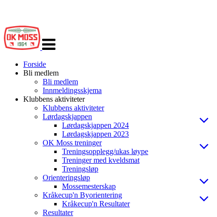
Veksle
navigasjon
Forside
Bli medlem
Bli medlem
Innmeldingsskjema
Klubbens aktiviteter
Klubbens aktiviteter
Lørdagskjappen
Lørdagskjappen 2024
Lørdagskjappen 2023
OK Moss treninger
Treningsopplegg/ukas løype
Treninger med kveldsmat
Treningsløp
Orienteringsløp
Mossemesterskap
Kråkecup'n Byorientering
Kråkecup'n Resultater
Resultater