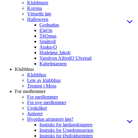
Klubbturer
Korona
Virtuelle løp
Halloween
Godnattas
ElgOn
ThOmas
Småtroll
Arakn-O
Hodeløse Jakob
Varulven AlfredO Ulverud
Kabelmannen
Klubbhus
Klubbhus
Leie av klubbhus
Trening i Moss
For medlemmer
For medlemmer
For nye medlemmer
Urokråker
Juniorer
Hvordan arrangere løp?
Instruks for lørdagskjappen
Instruks for Ungdomsserien
Instruks for Østfoldsprinten