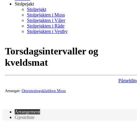
Stolpejakt
Stolpejakt
Stolpejakten i Moss
Stolpejakten i Våler
Stolpejakten i Råde
Stolpejakten i Vestby
Torsdagsintervaller og
kveldsmat
Påmeldin
Arrangør:
Orienteringsklubben Moss
Arrangement
Gjesteliste