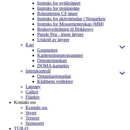
Instruks for nyttårsløpet
Instruks for treningsløp
Rekruttering CF-løpet
Instruks for aktivitetsdag i Nesparken
Instruks for Mossemesterskap (MM)
Brukerveiledning til Brikkesys
Purple Pen - tegne løyper
Utskrift av løyper
Kart
Grunneiere
Karttegningsprogrammer
Orienteringskart
DOMA-kartarkiv
Internkontroll
Organisasjonsplan
Klubbens vedtekter
Løpstøy
Galleri
Filarkiv
Kontakt oss
Kontakt oss
Styret
Trenere
Sponsorer
TUR-O