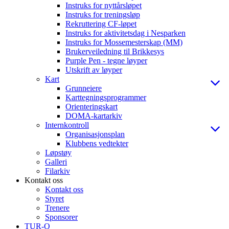
Instruks for nyttårsløpet
Instruks for treningsløp
Rekruttering CF-løpet
Instruks for aktivitetsdag i Nesparken
Instruks for Mossemesterskap (MM)
Brukerveiledning til Brikkesys
Purple Pen - tegne løyper
Utskrift av løyper
Kart
Grunneiere
Karttegningsprogrammer
Orienteringskart
DOMA-kartarkiv
Internkontroll
Organisasjonsplan
Klubbens vedtekter
Løpstøy
Galleri
Filarkiv
Kontakt oss
Kontakt oss
Styret
Trenere
Sponsorer
TUR-O