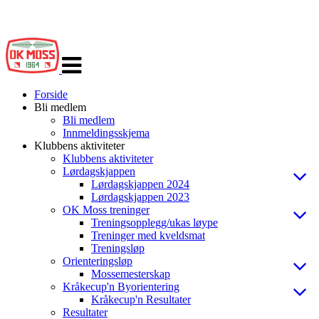
Veksle
navigasjon
Forside
Bli medlem
Bli medlem
Innmeldingsskjema
Klubbens aktiviteter
Klubbens aktiviteter
Lørdagskjappen
Lørdagskjappen 2024
Lørdagskjappen 2023
OK Moss treninger
Treningsopplegg/ukas løype
Treninger med kveldsmat
Treningsløp
Orienteringsløp
Mossemesterskap
Kråkecup'n Byorientering
Kråkecup'n Resultater
Resultater