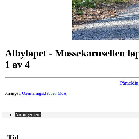
Albyløpet - Mossekarusellen lø
1 av 4
Påmeldin
Arrangør:
Orienteringsklubben Moss
Arrangement
Tid