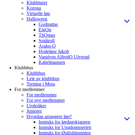
Klubbturer
Korona
Virtuelle løp
Halloween
Godnattas
ElgOn
ThOmas
Småtroll
Arakn-O
Hodeløse Jakob
Varulven AlfredO Ulverud
Kabelmannen
Klubbhus
Klubbhus
Leie av klubbhus
Trening i Moss
For medlemmer
For medlemmer
For nye medlemmer
Urokråker
Juniorer
Hvordan arrangere løp?
Instruks for lørdagskjappen
Instruks for Ungdomsserien
Instruks for Østfoldsprinten