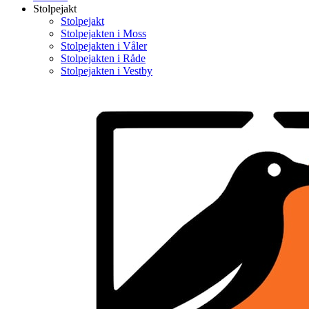
Stolpejakt
Stolpejakt
Stolpejakten i Moss
Stolpejakten i Våler
Stolpejakten i Råde
Stolpejakten i Vestby