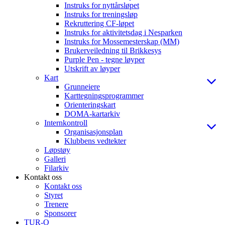
Instruks for nyttårsløpet
Instruks for treningsløp
Rekruttering CF-løpet
Instruks for aktivitetsdag i Nesparken
Instruks for Mossemesterskap (MM)
Brukerveiledning til Brikkesys
Purple Pen - tegne løyper
Utskrift av løyper
Kart
Grunneiere
Karttegningsprogrammer
Orienteringskart
DOMA-kartarkiv
Internkontroll
Organisasjonsplan
Klubbens vedtekter
Løpstøy
Galleri
Filarkiv
Kontakt oss
Kontakt oss
Styret
Trenere
Sponsorer
TUR-O