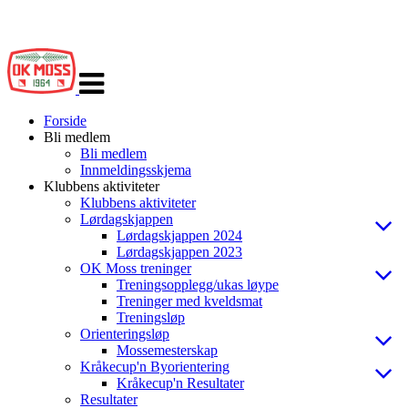
Veksle
navigasjon
Forside
Bli medlem
Bli medlem
Innmeldingsskjema
Klubbens aktiviteter
Klubbens aktiviteter
Lørdagskjappen
Lørdagskjappen 2024
Lørdagskjappen 2023
OK Moss treninger
Treningsopplegg/ukas løype
Treninger med kveldsmat
Treningsløp
Orienteringsløp
Mossemesterskap
Kråkecup'n Byorientering
Kråkecup'n Resultater
Resultater