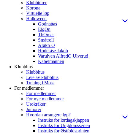
Klubbturer
Korona
Virtuelle løp
Halloween
Godnattas
ElgOn
ThOmas
Småtroll
Arakn-O
Hodeløse Jakob
Varulven AlfredO Ulverud
Kabelmannen
Klubbhus
Klubbhus
Leie av klubbhus
Trening i Moss
For medlemmer
For medlemmer
For nye medlemmer
Urokråker
Juniorer
Hvordan arrangere løp?
Instruks for lørdagskjappen
Instruks for Ungdomsserien
Instruks for Østfoldsprinten