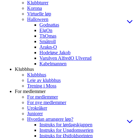
Klubbturer
Korona
Virtuelle løp
Halloween
Godnattas
ElgOn
ThOmas
Småtroll
Arakn-O
Hodeløse Jakob
Varulven AlfredO Ulverud
Kabelmannen
Klubbhus
Klubbhus
Leie av klubbhus
Trening i Moss
For medlemmer
For medlemmer
For nye medlemmer
Urokråker
Juniorer
Hvordan arrangere løp?
Instruks for lørdagskjappen
Instruks for Ungdomsserien
Instruks for Østfoldsprinten