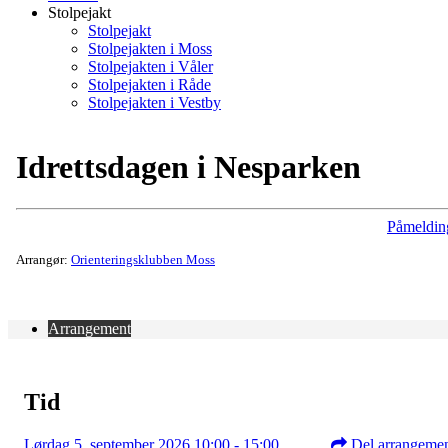
Stolpejakt
Stolpejakt
Stolpejakten i Moss
Stolpejakten i Våler
Stolpejakten i Råde
Stolpejakten i Vestby
Idrettsdagen i Nesparken
Påmeldin
Arrangør:
Orienteringsklubben Moss
Arrangement
Tid
Lørdag 5. september 2026 10:00 - 15:00
Del arrangeme