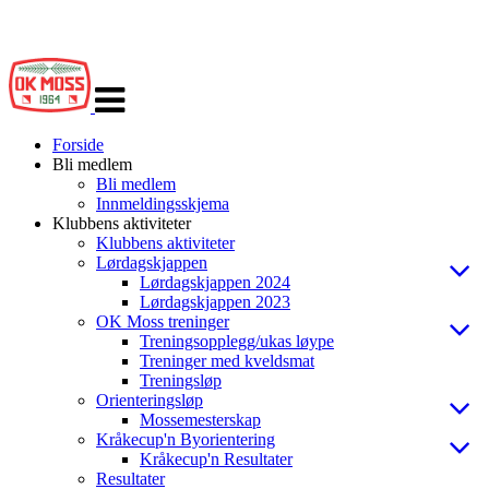
Veksle
navigasjon
Forside
Bli medlem
Bli medlem
Innmeldingsskjema
Klubbens aktiviteter
Klubbens aktiviteter
Lørdagskjappen
Lørdagskjappen 2024
Lørdagskjappen 2023
OK Moss treninger
Treningsopplegg/ukas løype
Treninger med kveldsmat
Treningsløp
Orienteringsløp
Mossemesterskap
Kråkecup'n Byorientering
Kråkecup'n Resultater
Resultater