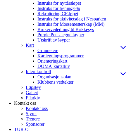
Instruks for nyttårsløpet
Instruks for treningsløp
Rekruttering CF-løpet
Instruks for aktivitetsdag i Nesparken
Instruks for Mossemesterskap (MM)
Brukerveiledning til Brikkesys
Purple Pen - tegne løyper
Utskrift av løyper
Kart
Grunneiere
Karttegningsprogrammer
Orienteringskart
DOMA-kartarkiv
Internkontroll
Organisasjonsplan
Klubbens vedtekter
Løpstøy
Galleri
Filarkiv
Kontakt oss
Kontakt oss
Styret
Trenere
Sponsorer
TUR-O