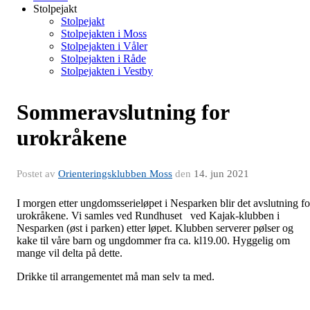
Stolpejakt
Stolpejakt
Stolpejakten i Moss
Stolpejakten i Våler
Stolpejakten i Råde
Stolpejakten i Vestby
Sommeravslutning for
urokråkene
Postet av
Orienteringsklubben Moss
den
14. jun 2021
I morgen etter ungdomsserieløpet i Nesparken blir det avslutning fo
urokråkene. Vi samles ved Rundhuset ved Kajak-klubben i
Nesparken (øst i parken) etter løpet. Klubben serverer pølser og
kake til våre barn og ungdommer fra ca. kl19.00. Hyggelig om
mange vil delta på dette.
Drikke til arrangementet må man selv ta med.