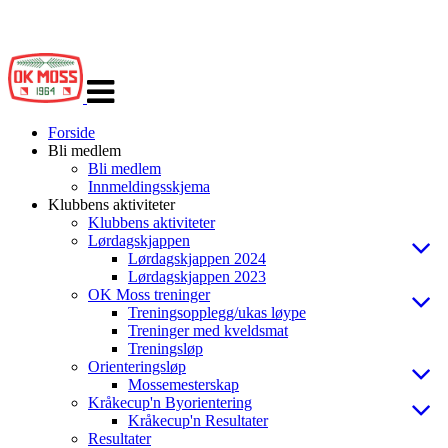
Veksle
navigasjon
Forside
Bli medlem
Bli medlem
Innmeldingsskjema
Klubbens aktiviteter
Klubbens aktiviteter
Lørdagskjappen
Lørdagskjappen 2024
Lørdagskjappen 2023
OK Moss treninger
Treningsopplegg/ukas løype
Treninger med kveldsmat
Treningsløp
Orienteringsløp
Mossemesterskap
Kråkecup'n Byorientering
Kråkecup'n Resultater
Resultater