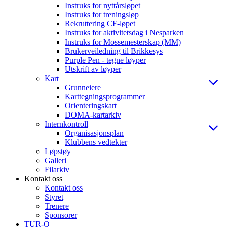
Instruks for nyttårsløpet
Instruks for treningsløp
Rekruttering CF-løpet
Instruks for aktivitetsdag i Nesparken
Instruks for Mossemesterskap (MM)
Brukerveiledning til Brikkesys
Purple Pen - tegne løyper
Utskrift av løyper
Kart
Grunneiere
Karttegningsprogrammer
Orienteringskart
DOMA-kartarkiv
Internkontroll
Organisasjonsplan
Klubbens vedtekter
Løpstøy
Galleri
Filarkiv
Kontakt oss
Kontakt oss
Styret
Trenere
Sponsorer
TUR-O