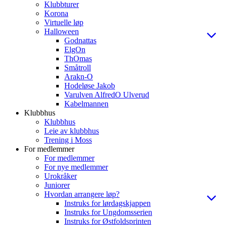
Klubbturer
Korona
Virtuelle løp
Halloween
Godnattas
ElgOn
ThOmas
Småtroll
Arakn-O
Hodeløse Jakob
Varulven AlfredO Ulverud
Kabelmannen
Klubbhus
Klubbhus
Leie av klubbhus
Trening i Moss
For medlemmer
For medlemmer
For nye medlemmer
Urokråker
Juniorer
Hvordan arrangere løp?
Instruks for lørdagskjappen
Instruks for Ungdomsserien
Instruks for Østfoldsprinten