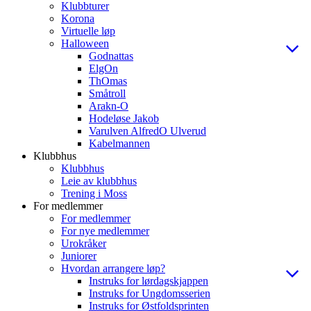
Klubbturer
Korona
Virtuelle løp
Halloween
Godnattas
ElgOn
ThOmas
Småtroll
Arakn-O
Hodeløse Jakob
Varulven AlfredO Ulverud
Kabelmannen
Klubbhus
Klubbhus
Leie av klubbhus
Trening i Moss
For medlemmer
For medlemmer
For nye medlemmer
Urokråker
Juniorer
Hvordan arrangere løp?
Instruks for lørdagskjappen
Instruks for Ungdomsserien
Instruks for Østfoldsprinten