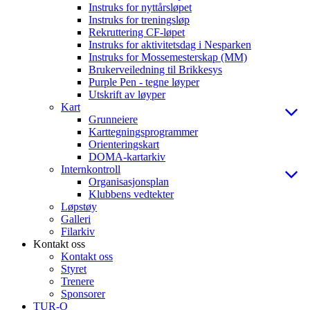
Instruks for nyttårsløpet
Instruks for treningsløp
Rekruttering CF-løpet
Instruks for aktivitetsdag i Nesparken
Instruks for Mossemesterskap (MM)
Brukerveiledning til Brikkesys
Purple Pen - tegne løyper
Utskrift av løyper
Kart
Grunneiere
Karttegningsprogrammer
Orienteringskart
DOMA-kartarkiv
Internkontroll
Organisasjonsplan
Klubbens vedtekter
Løpstøy
Galleri
Filarkiv
Kontakt oss
Kontakt oss
Styret
Trenere
Sponsorer
TUR-O