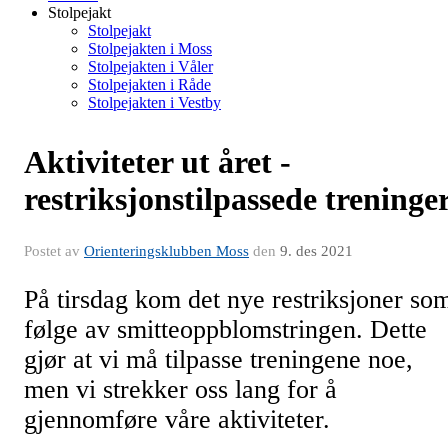
Stolpejakt
Stolpejakt
Stolpejakten i Moss
Stolpejakten i Våler
Stolpejakten i Råde
Stolpejakten i Vestby
Aktiviteter ut året -
restriksjonstilpassede treninge
Postet av
Orienteringsklubben Moss
den
9. des 2021
På tirsdag kom det nye restriksjoner so
følge av smitteoppblomstringen. Dette
gjør at vi må tilpasse treningene noe,
men vi strekker oss lang for å
gjennomføre våre aktiviteter.