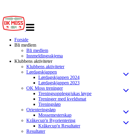
Veksle
navigasjon
Forside
Bli medlem
Bli medlem
Innmeldingsskjema
Klubbens aktiviteter
Klubbens aktiviteter
Lørdagskjappen
Lørdagskjappen 2024
Lørdagskjappen 2023
OK Moss treninger
Treningsopplegg/ukas løype
Treninger med kveldsmat
Treningsløp
Orienteringsløp
Mossemesterskap
Kråkecup'n Byorientering
Kråkecup'n Resultater
Resultater