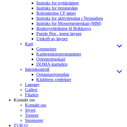
Instruks for nyttårsløpet
Instruks for treningsløp
Rekruttering CF-løpet
Instruks for aktivitetsdag i Nesparken
Instruks for Mossemesterskap (MM)
Brukerveiledning til Brikkesys
Purple Pen - tegne løyper
Utskrift av løyper
Kart
Grunneiere
Karttegningsprogrammer
Orienteringskart
DOMA-kartarkiv
Internkontroll
Organisasjonsplan
Klubbens vedtekter
Løpstøy
Galleri
Filarkiv
Kontakt oss
Kontakt oss
Styret
Trenere
Sponsorer
TUR-O