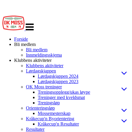
Veksle
navigasjon
Forside
Bli medlem
Bli medlem
Innmeldingsskjema
Klubbens aktiviteter
Klubbens aktiviteter
Lørdagskjappen
Lørdagskjappen 2024
Lørdagskjappen 2023
OK Moss treninger
Treningsopplegg/ukas løype
Treninger med kveldsmat
Treningsløp
Orienteringsløp
Mossemesterskap
Kråkecup'n Byorientering
Kråkecup'n Resultater
Resultater