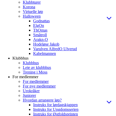
Klubbturer
Korona
Virtuelle løp
Halloween
Godnattas
ElgOn
ThOmas
Småtroll
Arakn-O
Hodeløse Jakob
Varulven AlfredO Ulverud
Kabelmannen
Klubbhus
Klubbhus
Leie av klubbhus
Trening i Moss
For medlemmer
For medlemmer
For nye medlemmer
Urokråker
Juniorer
Hvordan arrangere løp?
Instruks for lørdagskjappen
Instruks for Ungdomsserien
Instruks for Østfoldsprinten