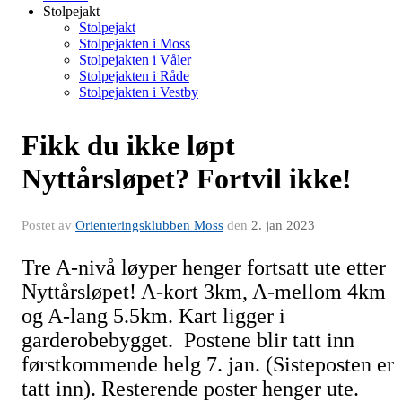
Stolpejakt
Stolpejakt
Stolpejakten i Moss
Stolpejakten i Våler
Stolpejakten i Råde
Stolpejakten i Vestby
Fikk du ikke løpt
Nyttårsløpet? Fortvil ikke!
Postet av
Orienteringsklubben Moss
den
2. jan 2023
Tre A-nivå løyper henger fortsatt ute etter
Nyttårsløpet! A-kort 3km, A-mellom 4km
og A-lang 5.5km. Kart ligger i
garderobebygget. Postene blir tatt inn
førstkommende helg 7. jan. (Sisteposten er
tatt inn). Resterende poster henger ute.