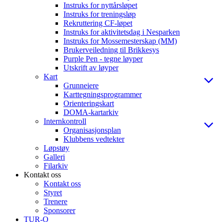
Instruks for nyttårsløpet
Instruks for treningsløp
Rekruttering CF-løpet
Instruks for aktivitetsdag i Nesparken
Instruks for Mossemesterskap (MM)
Brukerveiledning til Brikkesys
Purple Pen - tegne løyper
Utskrift av løyper
Kart
Grunneiere
Karttegningsprogrammer
Orienteringskart
DOMA-kartarkiv
Internkontroll
Organisasjonsplan
Klubbens vedtekter
Løpstøy
Galleri
Filarkiv
Kontakt oss
Kontakt oss
Styret
Trenere
Sponsorer
TUR-O