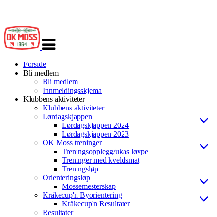
Veksle
navigasjon
Forside
Bli medlem
Bli medlem
Innmeldingsskjema
Klubbens aktiviteter
Klubbens aktiviteter
Lørdagskjappen
Lørdagskjappen 2024
Lørdagskjappen 2023
OK Moss treninger
Treningsopplegg/ukas løype
Treninger med kveldsmat
Treningsløp
Orienteringsløp
Mossemesterskap
Kråkecup'n Byorientering
Kråkecup'n Resultater
Resultater