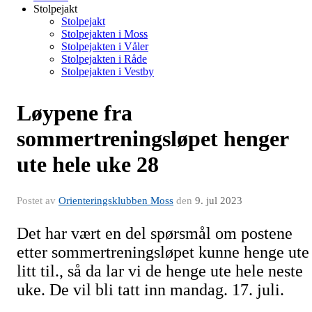
Stolpejakt
Stolpejakt
Stolpejakten i Moss
Stolpejakten i Våler
Stolpejakten i Råde
Stolpejakten i Vestby
Løypene fra
sommertreningsløpet henger
ute hele uke 28
Postet av
Orienteringsklubben Moss
den
9. jul 2023
Det har vært en del spørsmål om postene
etter sommertreningsløpet kunne henge ute
litt til., så da lar vi de henge ute hele neste
uke. De vil bli tatt inn mandag. 17. juli.