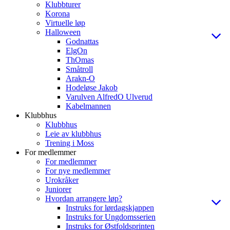
Klubbturer
Korona
Virtuelle løp
Halloween
Godnattas
ElgOn
ThOmas
Småtroll
Arakn-O
Hodeløse Jakob
Varulven AlfredO Ulverud
Kabelmannen
Klubbhus
Klubbhus
Leie av klubbhus
Trening i Moss
For medlemmer
For medlemmer
For nye medlemmer
Urokråker
Juniorer
Hvordan arrangere løp?
Instruks for lørdagskjappen
Instruks for Ungdomsserien
Instruks for Østfoldsprinten