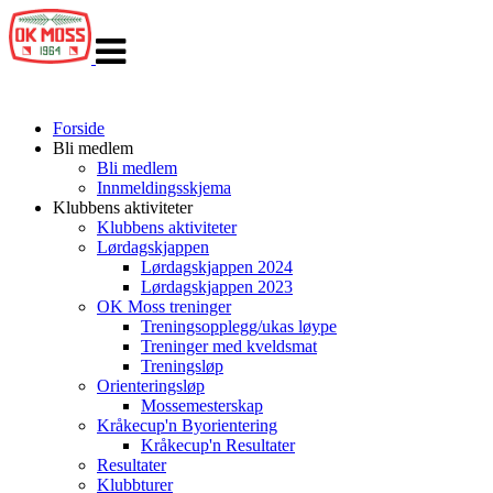
Veksle
navigasjon
Forside
Bli medlem
Bli medlem
Innmeldingsskjema
Klubbens aktiviteter
Klubbens aktiviteter
Lørdagskjappen
Lørdagskjappen 2024
Lørdagskjappen 2023
OK Moss treninger
Treningsopplegg/ukas løype
Treninger med kveldsmat
Treningsløp
Orienteringsløp
Mossemesterskap
Kråkecup'n Byorientering
Kråkecup'n Resultater
Resultater
Klubbturer