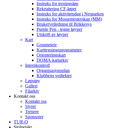
Instruks for treningsløp
Rekruttering CF-løpet
Instruks for aktivitetsdag i Nesparken
Instruks for Mossemesterskap (MM)
Brukerveiledning til Brikkesys
Purple Pen - tegne løyper
Utskrift av løyper
Kart
Grunneiere
Karttegningsprogrammer
Orienteringskart
DOMA-kartarkiv
Internkontroll
Organisasjonsplan
Klubbens vedtekter
Løpstøy
Galleri
Filarkiv
Kontakt oss
Kontakt oss
Styret
Trenere
Sponsorer
TUR-O
Stolpejakt