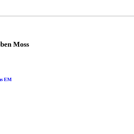
ubben Moss
oms EM