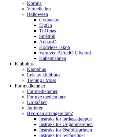
Korona
Virtuelle løp
Halloween
Godnattas
ElgOn
ThOmas
Småtroll
Arakn-O
Hodeløse Jakob
Varulven AlfredO Ulverud
Kabelmannen
Klubbhus
Klubbhus
Leie av klubbhus
Trening i Moss
For medlemmer
For medlemmer
For nye medlemmer
Urokråker
Juniorer
Hvordan arrangere løp?
Instruks for lørdagskjappen
Instruks for Ungdomsserien
Instruks for Østfoldsprinten
Instruks for nyttårsløpet