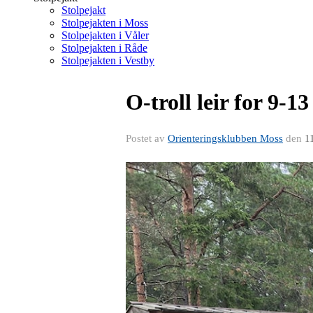
Stolpejakt
Stolpejakten i Moss
Stolpejakten i Våler
Stolpejakten i Råde
Stolpejakten i Vestby
O-troll leir for 9-1
Postet av
Orienteringsklubben Moss
den
1