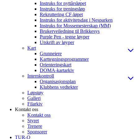
Instruks for nyttårsløpet
Instruks for treningsløp
Rekruttering CF-løpet
Instruks for aktivitetsdag i Nesparken
Instruks for Mossemesterskap (MM)
Brukerveiledning til Brikkesys
Purple Pen - tegne løyper
Utskrift av løyper
Kart
Grunneiere
Karttegningsprogrammer
Orienteringskart
DOMA-kartarkiv
Internkontroll
Organisasjonsplan
Klubbens vedtekter
Løpstøy
Galleri
Filarkiv
Kontakt oss
Kontakt oss
Styret
Trenere
Sponsorer
TUR-O