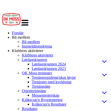
Veksle
navigasjon
Forside
Bli medlem
Bli medlem
Innmeldingsskjema
Klubbens aktiviteter
Klubbens aktiviteter
Lørdagskjappen
Lørdagskjappen 2024
Lørdagskjappen 2023
OK Moss treninger
Treningsopplegg/ukas løype
Treninger med kveldsmat
Treningsløp
Orienteringsløp
Mossemesterskap
Kråkecup'n Byorientering
Kråkecup'n Resultater
Resultater