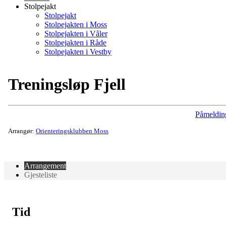
Stolpejakt
Stolpejakt
Stolpejakten i Moss
Stolpejakten i Våler
Stolpejakten i Råde
Stolpejakten i Vestby
Treningsløp Fjell
Påmeldin
Arrangør:
Orienteringsklubben Moss
Arrangement
Gjesteliste
Tid