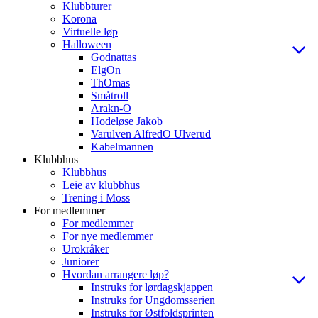
Klubbturer
Korona
Virtuelle løp
Halloween
Godnattas
ElgOn
ThOmas
Småtroll
Arakn-O
Hodeløse Jakob
Varulven AlfredO Ulverud
Kabelmannen
Klubbhus
Klubbhus
Leie av klubbhus
Trening i Moss
For medlemmer
For medlemmer
For nye medlemmer
Urokråker
Juniorer
Hvordan arrangere løp?
Instruks for lørdagskjappen
Instruks for Ungdomsserien
Instruks for Østfoldsprinten