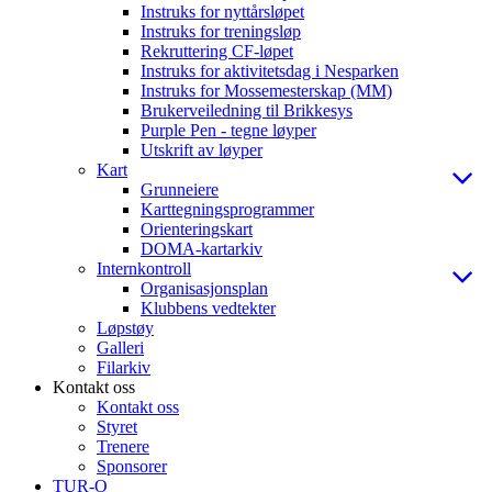
Instruks for nyttårsløpet
Instruks for treningsløp
Rekruttering CF-løpet
Instruks for aktivitetsdag i Nesparken
Instruks for Mossemesterskap (MM)
Brukerveiledning til Brikkesys
Purple Pen - tegne løyper
Utskrift av løyper
Kart
Grunneiere
Karttegningsprogrammer
Orienteringskart
DOMA-kartarkiv
Internkontroll
Organisasjonsplan
Klubbens vedtekter
Løpstøy
Galleri
Filarkiv
Kontakt oss
Kontakt oss
Styret
Trenere
Sponsorer
TUR-O