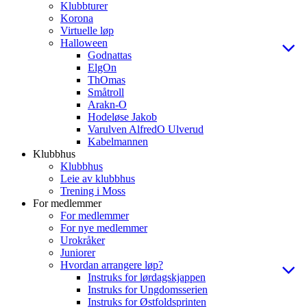
Klubbturer
Korona
Virtuelle løp
Halloween
Godnattas
ElgOn
ThOmas
Småtroll
Arakn-O
Hodeløse Jakob
Varulven AlfredO Ulverud
Kabelmannen
Klubbhus
Klubbhus
Leie av klubbhus
Trening i Moss
For medlemmer
For medlemmer
For nye medlemmer
Urokråker
Juniorer
Hvordan arrangere løp?
Instruks for lørdagskjappen
Instruks for Ungdomsserien
Instruks for Østfoldsprinten