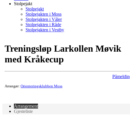
Stolpejakt
Stolpejakt
Stolpejakten i Moss
Stolpejakten i Våler
Stolpejakten i Råde
Stolpejakten i Vestby
Treningsløp Larkollen Møvik
med Kråkecup
Påmeldin
Arrangør:
Orienteringsklubben Moss
Arrangement
Gjesteliste