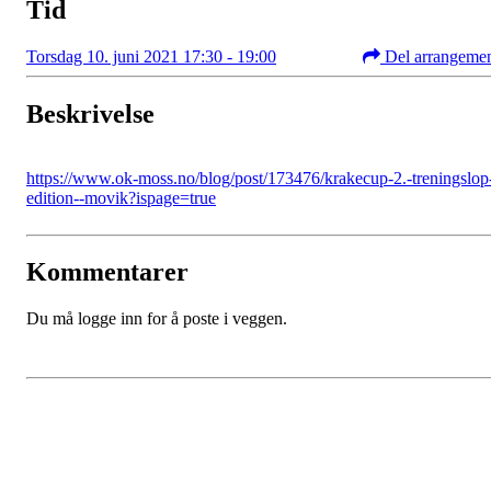
Tid
Torsdag 10. juni 2021 17:30 - 19:00
Del arrangeme
Beskrivelse
https://www.ok-moss.no/blog/post/173476/krakecup-2.-treningslop
edition--movik?ispage=true
Kommentarer
Du må logge inn for å poste i veggen.