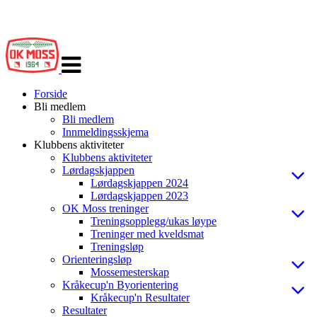
Veksle
navigasjon
Forside
Bli medlem
Bli medlem
Innmeldingsskjema
Klubbens aktiviteter
Klubbens aktiviteter
Lørdagskjappen
Lørdagskjappen 2024
Lørdagskjappen 2023
OK Moss treninger
Treningsopplegg/ukas løype
Treninger med kveldsmat
Treningsløp
Orienteringsløp
Mossemesterskap
Kråkecup'n Byorientering
Kråkecup'n Resultater
Resultater