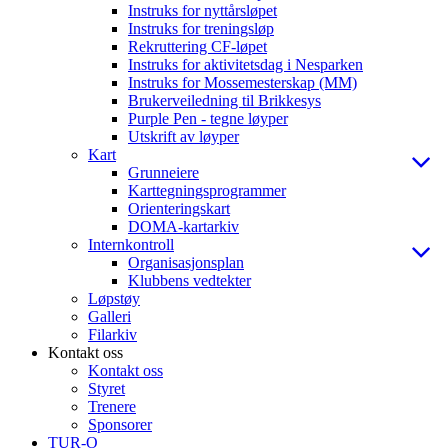
Instruks for nyttårsløpet
Instruks for treningsløp
Rekruttering CF-løpet
Instruks for aktivitetsdag i Nesparken
Instruks for Mossemesterskap (MM)
Brukerveiledning til Brikkesys
Purple Pen - tegne løyper
Utskrift av løyper
Kart
Grunneiere
Karttegningsprogrammer
Orienteringskart
DOMA-kartarkiv
Internkontroll
Organisasjonsplan
Klubbens vedtekter
Løpstøy
Galleri
Filarkiv
Kontakt oss
Kontakt oss
Styret
Trenere
Sponsorer
TUR-O