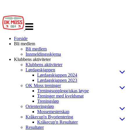
Veksle
navigasjon
Forside
Bli medlem
Bli medlem
Innmeldingsskjema
Klubbens aktiviteter
Klubbens aktiviteter
Lørdagskjappen
Lørdagskjappen 2024
Lørdagskjappen 2023
OK Moss treninger
Treningsopplegg/ukas løype
Treninger med kveldsmat
Treningsløp
Orienteringsløp
Mossemesterskap
Kråkecup'n Byorientering
Kråkecup'n Resultater
Resultater