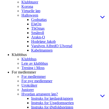
Klubbturer
Korona
Virtuelle løp
Halloween
Godnattas
ElgOn
ThOmas
Småtroll
Arakn-O
Hodeløse Jakob
Varulven AlfredO Ulverud
Kabelmannen
Klubbhus
Klubbhus
Leie av klubbhus
Trening i Moss
For medlemmer
For medlemmer
For nye medlemmer
Urokråker
Juniorer
Hvordan arrangere løp?
Instruks for lørdagskjappen
Instruks for Ungdomsserien
Instruks for Østfoldsprinten