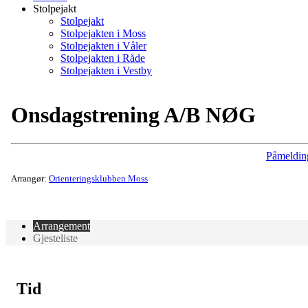
Stolpejakt
Stolpejakt
Stolpejakten i Moss
Stolpejakten i Våler
Stolpejakten i Råde
Stolpejakten i Vestby
Onsdagstrening A/B NØG
Påmeldin
Arrangør:
Orienteringsklubben Moss
Arrangement
Gjesteliste
Tid