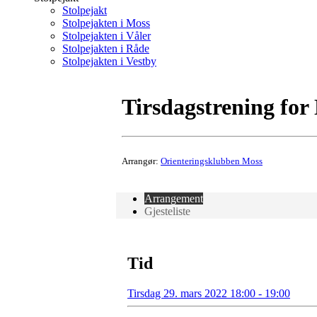
Stolpejakt
Stolpejakten i Moss
Stolpejakten i Våler
Stolpejakten i Råde
Stolpejakten i Vestby
Tirsdagstrening for
Arrangør:
Orienteringsklubben Moss
Arrangement
Gjesteliste
Tid
Tirsdag 29. mars 2022 18:00 - 19:00