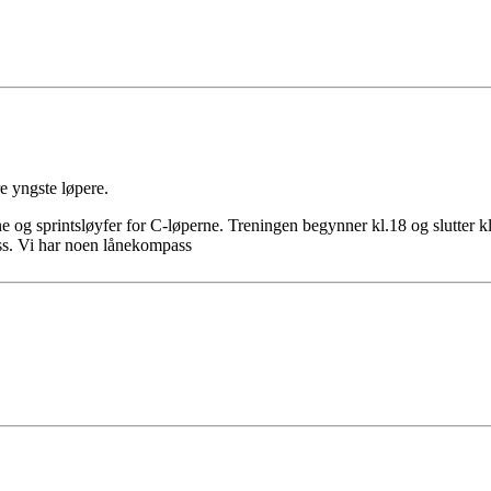
e yngste løpere.
rne og sprintsløyfer for C-løperne. Treningen begynner kl.18 og slutte
ss. Vi har noen lånekompass