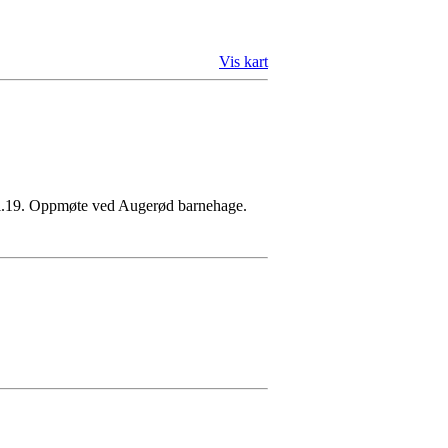
Vis kart
r kl.19. Oppmøte ved Augerød barnehage.