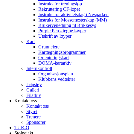
Instruks for treningsløp
Rekruttering CF-løpet
Instruks for aktivitetsdag i Nesparken
Instruks for Mossemesterskap (MM)
Brukerveiledning til Brikkesys
Purple Pen - tegne løyper
Utskrift av løyper
Kart
Grunneiere
Karttegningsprogrammer
Orienteringskart
DOMA-kartarkiv
Internkontroll
Organisasjonsplan
Klubbens vedtekter
Løpstøy
Galleri
Filarkiv
Kontakt oss
Kontakt oss
Styret
Trenere
Sponsorer
TUR-O
Stolpejakt