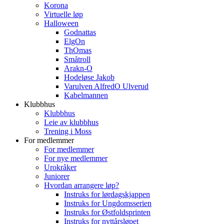
Korona
Virtuelle løp
Halloween
Godnattas
ElgOn
ThOmas
Småtroll
Arakn-O
Hodeløse Jakob
Varulven AlfredO Ulverud
Kabelmannen
Klubbhus
Klubbhus
Leie av klubbhus
Trening i Moss
For medlemmer
For medlemmer
For nye medlemmer
Urokråker
Juniorer
Hvordan arrangere løp?
Instruks for lørdagskjappen
Instruks for Ungdomsserien
Instruks for Østfoldsprinten
Instruks for nyttårsløpet