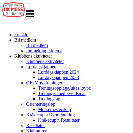
Veksle
navigasjon
Forside
Bli medlem
Bli medlem
Innmeldingsskjema
Klubbens aktiviteter
Klubbens aktiviteter
Lørdagskjappen
Lørdagskjappen 2024
Lørdagskjappen 2023
OK Moss treninger
Treningsopplegg/ukas løype
Treninger med kveldsmat
Treningsløp
Orienteringsløp
Mossemesterskap
Kråkecup'n Byorientering
Kråkecup'n Resultater
Resultater
Klubbturer