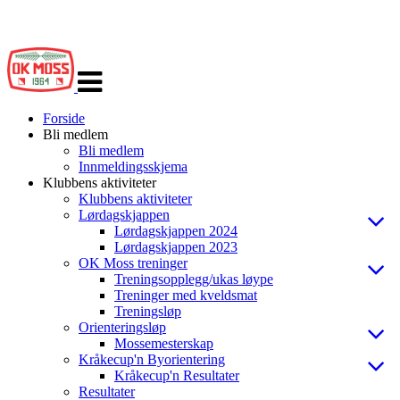
Veksle
navigasjon
Forside
Bli medlem
Bli medlem
Innmeldingsskjema
Klubbens aktiviteter
Klubbens aktiviteter
Lørdagskjappen
Lørdagskjappen 2024
Lørdagskjappen 2023
OK Moss treninger
Treningsopplegg/ukas løype
Treninger med kveldsmat
Treningsløp
Orienteringsløp
Mossemesterskap
Kråkecup'n Byorientering
Kråkecup'n Resultater
Resultater