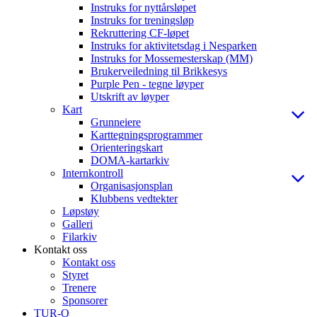
Instruks for nyttårsløpet
Instruks for treningsløp
Rekruttering CF-løpet
Instruks for aktivitetsdag i Nesparken
Instruks for Mossemesterskap (MM)
Brukerveiledning til Brikkesys
Purple Pen - tegne løyper
Utskrift av løyper
Kart
Grunneiere
Karttegningsprogrammer
Orienteringskart
DOMA-kartarkiv
Internkontroll
Organisasjonsplan
Klubbens vedtekter
Løpstøy
Galleri
Filarkiv
Kontakt oss
Kontakt oss
Styret
Trenere
Sponsorer
TUR-O