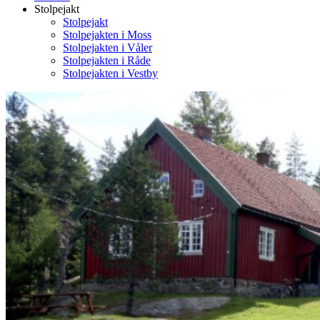
Stolpejakt
Stolpejakt
Stolpejakten i Moss
Stolpejakten i Våler
Stolpejakten i Råde
Stolpejakten i Vestby