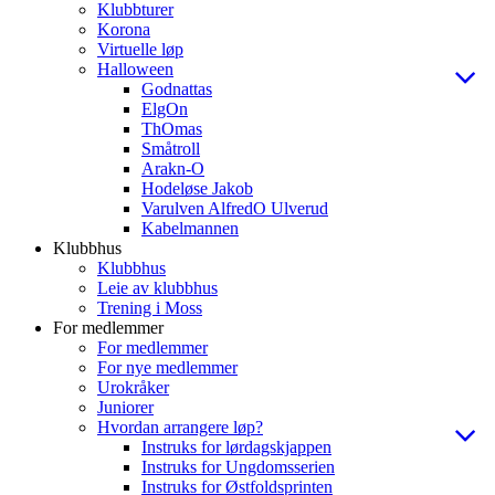
Klubbturer
Korona
Virtuelle løp
Halloween
Godnattas
ElgOn
ThOmas
Småtroll
Arakn-O
Hodeløse Jakob
Varulven AlfredO Ulverud
Kabelmannen
Klubbhus
Klubbhus
Leie av klubbhus
Trening i Moss
For medlemmer
For medlemmer
For nye medlemmer
Urokråker
Juniorer
Hvordan arrangere løp?
Instruks for lørdagskjappen
Instruks for Ungdomsserien
Instruks for Østfoldsprinten