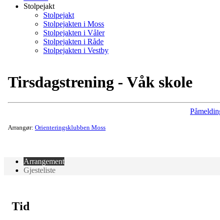
Stolpejakt
Stolpejakt
Stolpejakten i Moss
Stolpejakten i Våler
Stolpejakten i Råde
Stolpejakten i Vestby
Tirsdagstrening - Våk skole
Påmeldin
Arrangør:
Orienteringsklubben Moss
Arrangement
Gjesteliste
Tid