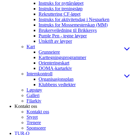
Instruks for nyttårsløpet
Instruks for treningsløp
Rekruttering CF-løpet
Instruks for aktivitetsdag i Nesparken
Instruks for Mossemesterskap (MM)
Brukerveiledning til Brikkesys
Purple Pen - tegne løyper
Utskrift av løyper
Kart
Grunneiere
Karttegningsprogrammer
Orienteringskart
DOMA-kartarkiv
Internkontroll
Organisasjonsplan
Klubbens vedtekter
Løpstøy
Galleri
Filarkiv
Kontakt oss
Kontakt oss
Styret
Trenere
Sponsorer
TUR-O