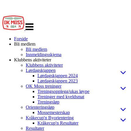
Veksle
navigasjon
Forside
Bli medlem
Bli medlem
Innmeldingsskjema
Klubbens aktiviteter
Klubbens aktiviteter
Lørdagskjappen
Lørdagskjappen 2024
Lørdagskjappen 2023
OK Moss treninger
Treningsopplegg/ukas løype
Treninger med kveldsmat
Treningsløp
Orienteringsløp
Mossemesterskap
Kråkecup'n Byorientering
Kråkecup'n Resultater
Resultater