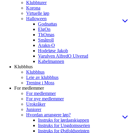
Klubbturer
Korona
Virtuelle løp
Halloween
Godnattas
ElgOn
ThOmas
Småtroll
Arakn-O
Hodeløse Jakob
Varulven AlfredO Ulverud
Kabelmannen
Klubbhus
Klubbhus
Leie av klubbhus
Trening i Moss
For medlemmer
For medlemmer
For nye medlemmer
Urokråker
Juniorer
Hvordan arrangere løp?
Instruks for lørdagskjappen
Instruks for Ungdomsserien
Instruks for Østfoldsprinten