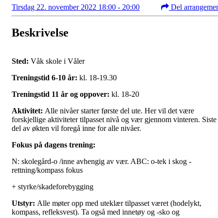
Tirsdag 22. november 2022 18:00 - 20:00
Del arrangeme
Beskrivelse
Sted:
Våk skole i Våler
Treningstid 6-10 år:
kl. 18-19.30
Treningstid 11 år og oppover:
kl. 18-20
Aktivitet:
Alle nivåer starter første del ute. Her vil det være
forskjellige aktiviteter tilpasset nivå og vær gjennom vinteren. Siste
del av økten vil foregå inne for alle nivåer.
Fokus på dagens trening:
N: skolegård-o /inne avhengig av vær. ABC: o-tek i skog -
rettning/kompass fokus
+ styrke/skadeforebygging
Utstyr:
Alle møter opp med uteklær tilpasset været (hodelykt,
kompass, refleksvest). Ta også med innetøy og -sko og