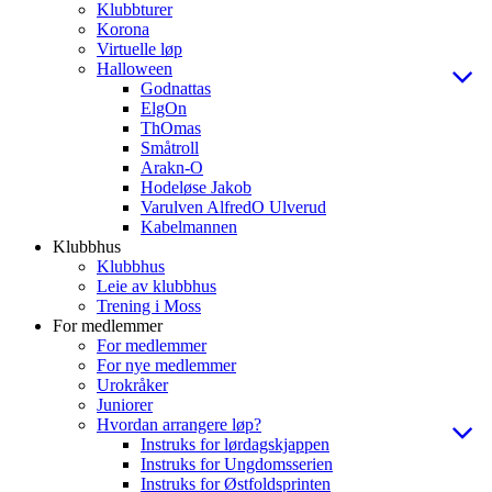
Klubbturer
Korona
Virtuelle løp
Halloween
Godnattas
ElgOn
ThOmas
Småtroll
Arakn-O
Hodeløse Jakob
Varulven AlfredO Ulverud
Kabelmannen
Klubbhus
Klubbhus
Leie av klubbhus
Trening i Moss
For medlemmer
For medlemmer
For nye medlemmer
Urokråker
Juniorer
Hvordan arrangere løp?
Instruks for lørdagskjappen
Instruks for Ungdomsserien
Instruks for Østfoldsprinten