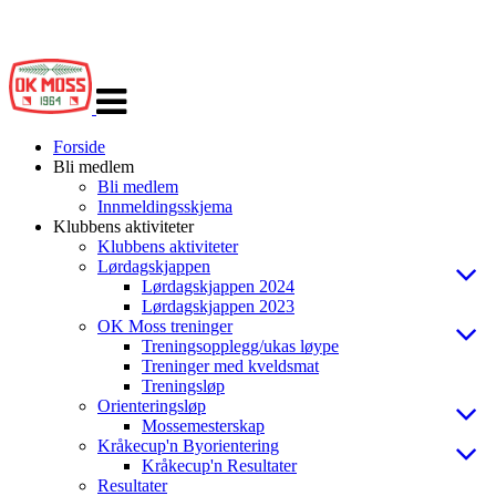
Veksle
navigasjon
Forside
Bli medlem
Bli medlem
Innmeldingsskjema
Klubbens aktiviteter
Klubbens aktiviteter
Lørdagskjappen
Lørdagskjappen 2024
Lørdagskjappen 2023
OK Moss treninger
Treningsopplegg/ukas løype
Treninger med kveldsmat
Treningsløp
Orienteringsløp
Mossemesterskap
Kråkecup'n Byorientering
Kråkecup'n Resultater
Resultater