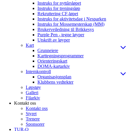
Instruks for nyttårsløpet
Instruks for treningsløp
Rekruttering CF-løpet
Instruks for aktivitetsdag i Nesparken
Instruks for Mossemesterskap (MM)
Brukerveiledning til Brikkesys
Purple Pen - tegne løyper
Utskrift av løyper
Kart
Grunneiere
Karttegningsprogrammer
Orienteringskart
DOMA-kartarkiv
Internkontroll
Organisasjonsplan
Klubbens vedtekter
Løpstøy
Galleri
Filarkiv
Kontakt oss
Kontakt oss
Styret
Trenere
Sponsorer
TUR-O