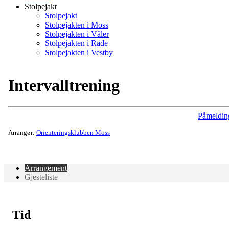
Stolpejakt
Stolpejakt
Stolpejakten i Moss
Stolpejakten i Våler
Stolpejakten i Råde
Stolpejakten i Vestby
Intervalltrening
Påmeldin
Arrangør:
Orienteringsklubben Moss
Arrangement
Gjesteliste
Tid