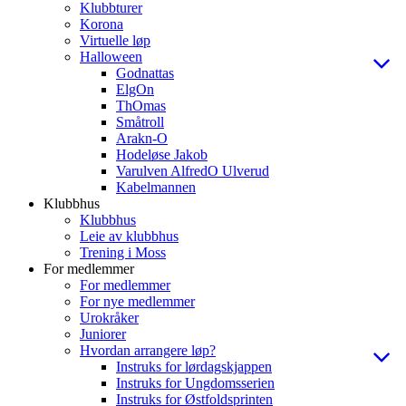
Klubbturer
Korona
Virtuelle løp
Halloween
Godnattas
ElgOn
ThOmas
Småtroll
Arakn-O
Hodeløse Jakob
Varulven AlfredO Ulverud
Kabelmannen
Klubbhus
Klubbhus
Leie av klubbhus
Trening i Moss
For medlemmer
For medlemmer
For nye medlemmer
Urokråker
Juniorer
Hvordan arrangere løp?
Instruks for lørdagskjappen
Instruks for Ungdomsserien
Instruks for Østfoldsprinten