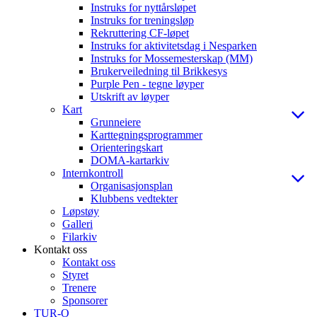
Instruks for nyttårsløpet
Instruks for treningsløp
Rekruttering CF-løpet
Instruks for aktivitetsdag i Nesparken
Instruks for Mossemesterskap (MM)
Brukerveiledning til Brikkesys
Purple Pen - tegne løyper
Utskrift av løyper
Kart
Grunneiere
Karttegningsprogrammer
Orienteringskart
DOMA-kartarkiv
Internkontroll
Organisasjonsplan
Klubbens vedtekter
Løpstøy
Galleri
Filarkiv
Kontakt oss
Kontakt oss
Styret
Trenere
Sponsorer
TUR-O