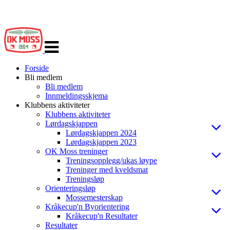
Veksle
navigasjon
Forside
Bli medlem
Bli medlem
Innmeldingsskjema
Klubbens aktiviteter
Klubbens aktiviteter
Lørdagskjappen
Lørdagskjappen 2024
Lørdagskjappen 2023
OK Moss treninger
Treningsopplegg/ukas løype
Treninger med kveldsmat
Treningsløp
Orienteringsløp
Mossemesterskap
Kråkecup'n Byorientering
Kråkecup'n Resultater
Resultater