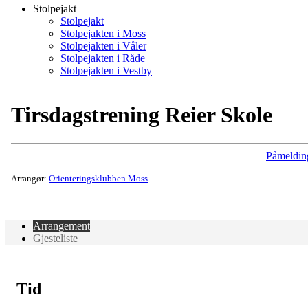
Stolpejakt
Stolpejakt
Stolpejakten i Moss
Stolpejakten i Våler
Stolpejakten i Råde
Stolpejakten i Vestby
Tirsdagstrening Reier Skole
Påmeldin
Arrangør:
Orienteringsklubben Moss
Arrangement
Gjesteliste
Tid