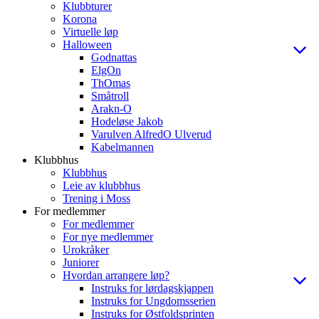
Klubbturer
Korona
Virtuelle løp
Halloween
Godnattas
ElgOn
ThOmas
Småtroll
Arakn-O
Hodeløse Jakob
Varulven AlfredO Ulverud
Kabelmannen
Klubbhus
Klubbhus
Leie av klubbhus
Trening i Moss
For medlemmer
For medlemmer
For nye medlemmer
Urokråker
Juniorer
Hvordan arrangere løp?
Instruks for lørdagskjappen
Instruks for Ungdomsserien
Instruks for Østfoldsprinten