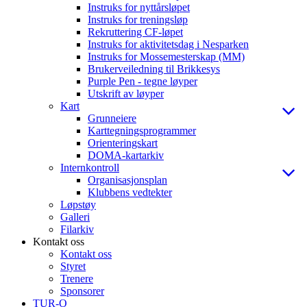
Instruks for nyttårsløpet
Instruks for treningsløp
Rekruttering CF-løpet
Instruks for aktivitetsdag i Nesparken
Instruks for Mossemesterskap (MM)
Brukerveiledning til Brikkesys
Purple Pen - tegne løyper
Utskrift av løyper
Kart
Grunneiere
Karttegningsprogrammer
Orienteringskart
DOMA-kartarkiv
Internkontroll
Organisasjonsplan
Klubbens vedtekter
Løpstøy
Galleri
Filarkiv
Kontakt oss
Kontakt oss
Styret
Trenere
Sponsorer
TUR-O