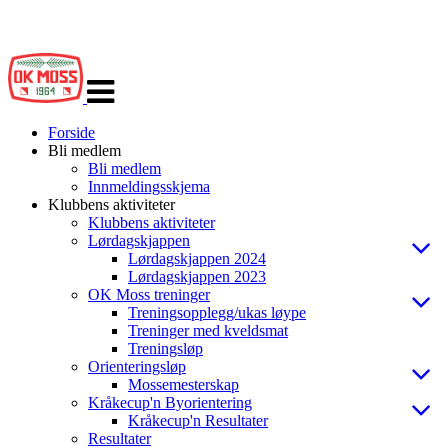
Veksle
navigasjon
Forside
Bli medlem
Bli medlem
Innmeldingsskjema
Klubbens aktiviteter
Klubbens aktiviteter
Lørdagskjappen
Lørdagskjappen 2024
Lørdagskjappen 2023
OK Moss treninger
Treningsopplegg/ukas løype
Treninger med kveldsmat
Treningsløp
Orienteringsløp
Mossemesterskap
Kråkecup'n Byorientering
Kråkecup'n Resultater
Resultater