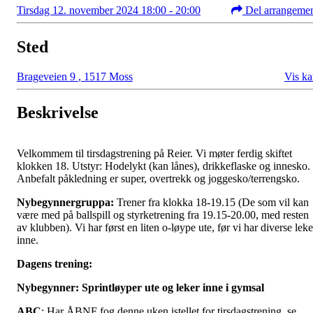
Tirsdag 12. november 2024 18:00 - 20:00
Del arrangeme
Sted
Brageveien 9
,
1517 Moss
Vis ka
Beskrivelse
Velkommem til tirsdagstrening på Reier. Vi møter ferdig skiftet
klokken 18. Utstyr: Hodelykt (kan lånes), drikkeflaske og innesko.
Anbefalt påkledning er super, overtrekk og joggesko/terrengsko.
Nybegynnergruppa:
Trener fra klokka 18-19.15 (De som vil kan
være med på ballspill og styrketrening fra 19.15-20.00, med resten
av klubben). Vi har først en liten o-løype ute, før vi har diverse leke
inne.
Dagens trening:
Nybegynner: Sprintløyper ute og leker inne i gymsal
ABC
: Har ÅBNF fog denne uken istellet for tirsdagstrening, se