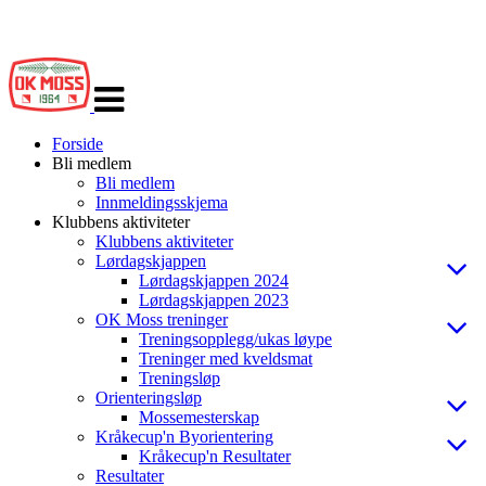
Veksle
navigasjon
Forside
Bli medlem
Bli medlem
Innmeldingsskjema
Klubbens aktiviteter
Klubbens aktiviteter
Lørdagskjappen
Lørdagskjappen 2024
Lørdagskjappen 2023
OK Moss treninger
Treningsopplegg/ukas løype
Treninger med kveldsmat
Treningsløp
Orienteringsløp
Mossemesterskap
Kråkecup'n Byorientering
Kråkecup'n Resultater
Resultater