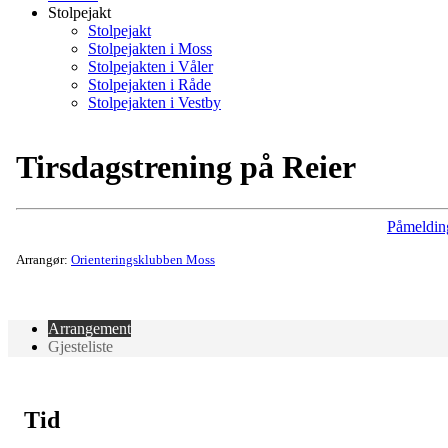
Stolpejakt
Stolpejakt
Stolpejakten i Moss
Stolpejakten i Våler
Stolpejakten i Råde
Stolpejakten i Vestby
Tirsdagstrening på Reier
Påmeldin
Arrangør:
Orienteringsklubben Moss
Arrangement
Gjesteliste
Tid