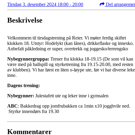
Tirsdag 3. desember 2024 18:00 - 20:00
Del arrangeme
Beskrivelse
Velkommem til tirsdagstrening på Reier. Vi møter ferdig skiftet
klokken 18. Utstyr: Hodelykt (kan lånes), drikkeflaske og innesko.
Anbefalt påkledning er super, overtrekk og joggesko/terrengsko
Nybegynnergruppa:
Trener fra klokka 18-19.15 (De som vil kan
være med på ballspill og styrketrening fra 19.15-20.00, med resten
av klubben). Vi har først en liten o-løype ute, før vi har diverse leke
inne.
Dagens trening:
Nybegynner:
Julestafett ute og leker inne i gymsalen
ABC
: Bakkedrag opp jomfrubakken ca 1min x10 jogghvile ned.
Styrke innendørs fra 19.30
Kommentarer