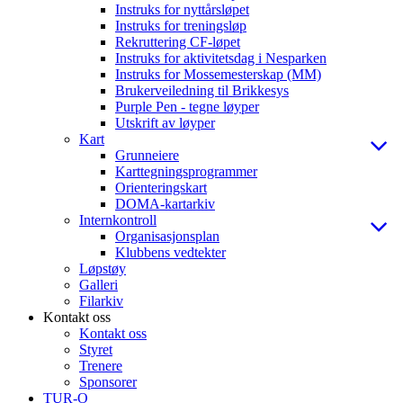
Instruks for nyttårsløpet
Instruks for treningsløp
Rekruttering CF-løpet
Instruks for aktivitetsdag i Nesparken
Instruks for Mossemesterskap (MM)
Brukerveiledning til Brikkesys
Purple Pen - tegne løyper
Utskrift av løyper
Kart
Grunneiere
Karttegningsprogrammer
Orienteringskart
DOMA-kartarkiv
Internkontroll
Organisasjonsplan
Klubbens vedtekter
Løpstøy
Galleri
Filarkiv
Kontakt oss
Kontakt oss
Styret
Trenere
Sponsorer
TUR-O