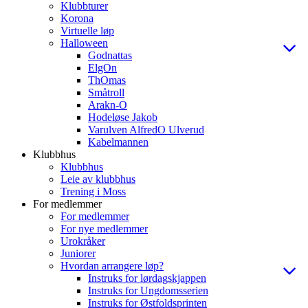
Klubbturer
Korona
Virtuelle løp
Halloween
Godnattas
ElgOn
ThOmas
Småtroll
Arakn-O
Hodeløse Jakob
Varulven AlfredO Ulverud
Kabelmannen
Klubbhus
Klubbhus
Leie av klubbhus
Trening i Moss
For medlemmer
For medlemmer
For nye medlemmer
Urokråker
Juniorer
Hvordan arrangere løp?
Instruks for lørdagskjappen
Instruks for Ungdomsserien
Instruks for Østfoldsprinten