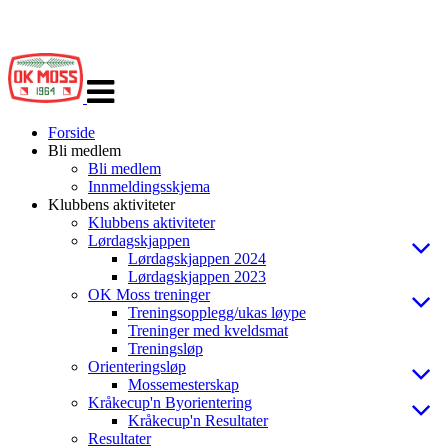
Veksle
navigasjon
Forside
Bli medlem
Bli medlem
Innmeldingsskjema
Klubbens aktiviteter
Klubbens aktiviteter
Lørdagskjappen
Lørdagskjappen 2024
Lørdagskjappen 2023
OK Moss treninger
Treningsopplegg/ukas løype
Treninger med kveldsmat
Treningsløp
Orienteringsløp
Mossemesterskap
Kråkecup'n Byorientering
Kråkecup'n Resultater
Resultater