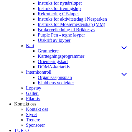
Instruks for nyttårsløpet
Instruks for treningsløp
Rekruttering CF-løpet
Instruks for aktivitetsdag i Nesparken
Instruks for Mossemesterskap (MM)
Brukerveiledning til Brikkesys
Purple Pen - tegne løyper
Utskrift av løyper
Kart
Grunneiere
Karttegningsprogrammer
Orienteringskart
DOMA-kartarkiv
Internkontroll
Organisasjonsplan
Klubbens vedtekter
Løpstøy
Galleri
Filarkiv
Kontakt oss
Kontakt oss
Styret
Trenere
Sponsorer
TUR-O