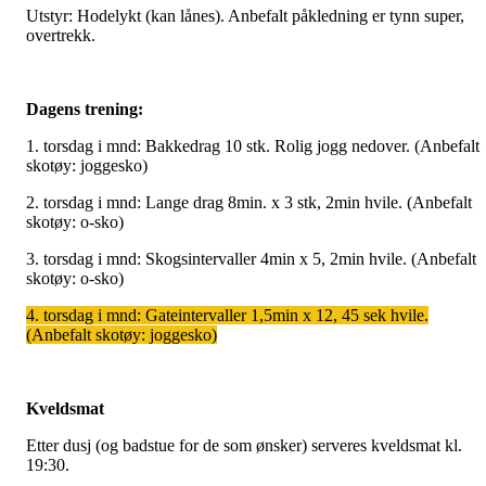
Utstyr: Hodelykt (kan lånes). Anbefalt påkledning er tynn super,
overtrekk.
Dagens trening:
1. torsdag i mnd: Bakkedrag 10 stk. Rolig jogg nedover. (Anbefalt
skotøy: joggesko)
2. torsdag i mnd: Lange drag 8min. x 3 stk, 2min hvile. (Anbefalt
skotøy: o-sko)
3. torsdag i mnd: Skogsintervaller 4min x 5, 2min hvile. (Anbefalt
skotøy: o-sko)
4. torsdag i mnd: Gateintervaller 1,5min x 12, 45 sek hvile.
(Anbefalt skotøy: joggesko)
Kveldsmat
Etter dusj (og badstue for de som ønsker) serveres kveldsmat kl.
19:30.