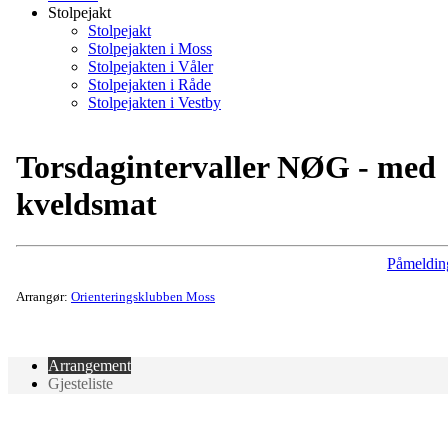
Stolpejakt
Stolpejakt
Stolpejakten i Moss
Stolpejakten i Våler
Stolpejakten i Råde
Stolpejakten i Vestby
Torsdagintervaller NØG - med
kveldsmat
Påmeldin
Arrangør:
Orienteringsklubben Moss
Arrangement
Gjesteliste