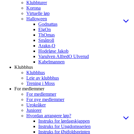
Klubbturer
Korona
Virtuelle løp
Halloween
Godnattas
ElgOn
ThOmas
Småtroll
Arakn-O
Hodeløse Jakob
Varulven AlfredO Ulverud
Kabelmannen
Klubbhus
Klubbhus
Leie av klubbhus
Trening i Moss
For medlemmer
For medlemmer
For nye medlemmer
Urokråker
Juniorer
Hvordan arrangere løp?
Instruks for lørdagskjappen
Instruks for Ungdomsserien
Instruks for Østfoldsprinten