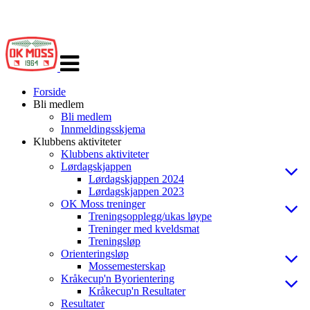
Veksle
navigasjon
Forside
Bli medlem
Bli medlem
Innmeldingsskjema
Klubbens aktiviteter
Klubbens aktiviteter
Lørdagskjappen
Lørdagskjappen 2024
Lørdagskjappen 2023
OK Moss treninger
Treningsopplegg/ukas løype
Treninger med kveldsmat
Treningsløp
Orienteringsløp
Mossemesterskap
Kråkecup'n Byorientering
Kråkecup'n Resultater
Resultater