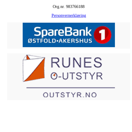
Org.nr. 983766188
Personvernerklæring