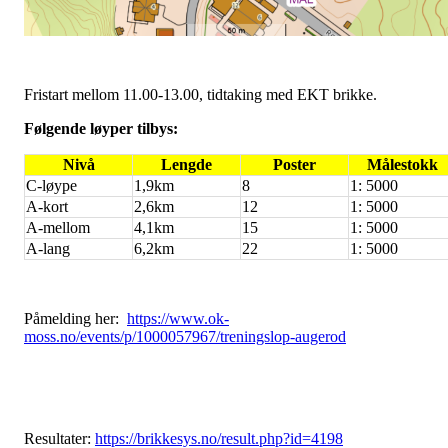
Fristart mellom 11.00-13.00, tidtaking med EKT brikke.
Følgende løyper tilbys:
Nivå
Lengde
Poster
Målestokk
C-løype
1,9km
8
1: 5000
A-kort
2,6km
12
1: 5000
A-mellom
4,1km
15
1: 5000
A-lang
6,2km
22
1: 5000
Påmelding her:
https://www.ok-
moss.no/events/p/1000057967/treningslop-augerod
Resultater:
https://brikkesys.no/result.php?id=4198