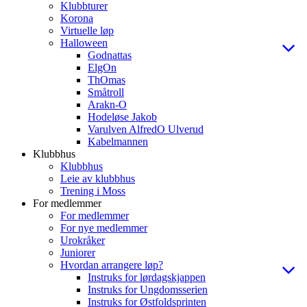
Klubbturer
Korona
Virtuelle løp
Halloween
Godnattas
ElgOn
ThOmas
Småtroll
Arakn-O
Hodeløse Jakob
Varulven AlfredO Ulverud
Kabelmannen
Klubbhus
Klubbhus
Leie av klubbhus
Trening i Moss
For medlemmer
For medlemmer
For nye medlemmer
Urokråker
Juniorer
Hvordan arrangere løp?
Instruks for lørdagskjappen
Instruks for Ungdomsserien
Instruks for Østfoldsprinten