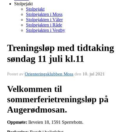
Stolpejakt
Stolpejakt
Stolpejakten i Moss
Stolpejakten i Våler
Stolpejakten i Råde
Stolpejakten i Vestby
Treningsløp med tidtaking
søndag 11 juli kl.11
Postet av
Orienteringsklubben Moss
den
10. jul 2021
Velkommen til
sommerferietreningsløp på
Augerødmosan.
Oppmøte:
Ileveien 18, 1591 Sperrebotn.