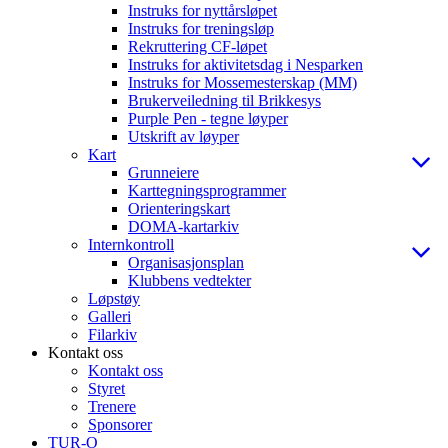
Instruks for nyttårsløpet
Instruks for treningsløp
Rekruttering CF-løpet
Instruks for aktivitetsdag i Nesparken
Instruks for Mossemesterskap (MM)
Brukerveiledning til Brikkesys
Purple Pen - tegne løyper
Utskrift av løyper
Kart
Grunneiere
Karttegningsprogrammer
Orienteringskart
DOMA-kartarkiv
Internkontroll
Organisasjonsplan
Klubbens vedtekter
Løpstøy
Galleri
Filarkiv
Kontakt oss
Kontakt oss
Styret
Trenere
Sponsorer
TUR-O