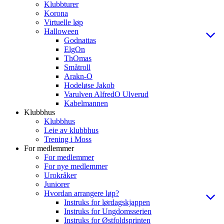
Klubbturer
Korona
Virtuelle løp
Halloween
Godnattas
ElgOn
ThOmas
Småtroll
Arakn-O
Hodeløse Jakob
Varulven AlfredO Ulverud
Kabelmannen
Klubbhus
Klubbhus
Leie av klubbhus
Trening i Moss
For medlemmer
For medlemmer
For nye medlemmer
Urokråker
Juniorer
Hvordan arrangere løp?
Instruks for lørdagskjappen
Instruks for Ungdomsserien
Instruks for Østfoldsprinten