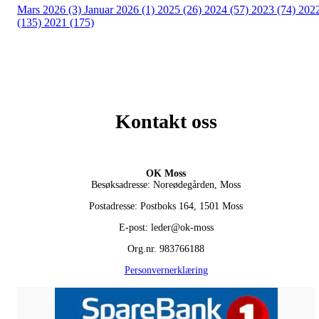
Mars 2026 (3)
Januar 2026 (1)
2025 (26)
2024 (57)
2023 (74)
202
(135)
2021 (175)
Kontakt oss
OK Moss
Besøksadresse: Noreødegården, Moss
Postadresse: Postboks 164, 1501 Moss
E-post: leder@ok-moss
Org.nr. 983766188
Personvernerklæring