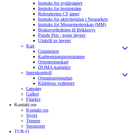
Instruks for nyttårsløpet
Instruks for treningsløp
Rekruttering CF-løpet
Instruks for aktivitetsdag i Nesparken
Instruks for Mossemesterskap (MM)
Brukerveiledning til Brikkesys
Purple Pen - tegne løyper
Utskrift av løyper
Kart
Grunneiere
Karttegningsprogrammer
Orienteringskart
DOMA-kartarkiv
Internkontroll
Organisasjonsplan
Klubbens vedtekter
Løpstøy
Galleri
Filarkiv
Kontakt oss
Kontakt oss
Styret
Trenere
Sponsorer
TUR-O