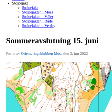
Stolpejakt
Stolpejakt
Stolpejakten i Moss
Stolpejakten i Våler
Stolpejakten i Råde
Stolpejakten i Vestby
Sommeravslutning 15. juni
Postet av
Orienteringsklubben Moss
den
3. jun 2022