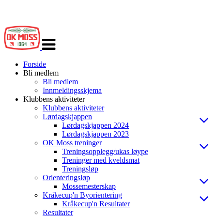
Veksle
navigasjon
Forside
Bli medlem
Bli medlem
Innmeldingsskjema
Klubbens aktiviteter
Klubbens aktiviteter
Lørdagskjappen
Lørdagskjappen 2024
Lørdagskjappen 2023
OK Moss treninger
Treningsopplegg/ukas løype
Treninger med kveldsmat
Treningsløp
Orienteringsløp
Mossemesterskap
Kråkecup'n Byorientering
Kråkecup'n Resultater
Resultater