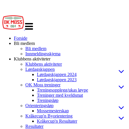
Veksle
navigasjon
Forside
Bli medlem
Bli medlem
Innmeldingsskjema
Klubbens aktiviteter
Klubbens aktiviteter
Lørdagskjappen
Lørdagskjappen 2024
Lørdagskjappen 2023
OK Moss treninger
Treningsopplegg/ukas løype
Treninger med kveldsmat
Treningsløp
Orienteringsløp
Mossemesterskap
Kråkecup'n Byorientering
Kråkecup'n Resultater
Resultater