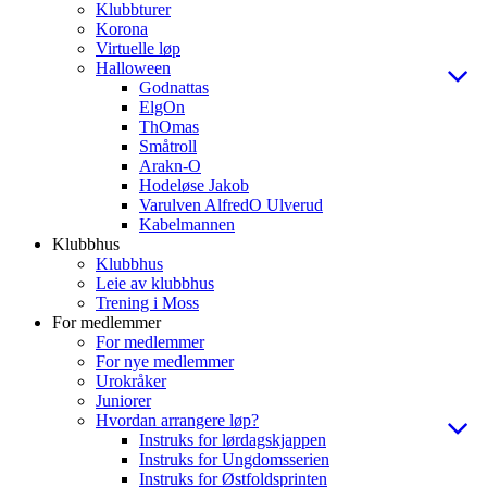
Klubbturer
Korona
Virtuelle løp
Halloween
Godnattas
ElgOn
ThOmas
Småtroll
Arakn-O
Hodeløse Jakob
Varulven AlfredO Ulverud
Kabelmannen
Klubbhus
Klubbhus
Leie av klubbhus
Trening i Moss
For medlemmer
For medlemmer
For nye medlemmer
Urokråker
Juniorer
Hvordan arrangere løp?
Instruks for lørdagskjappen
Instruks for Ungdomsserien
Instruks for Østfoldsprinten