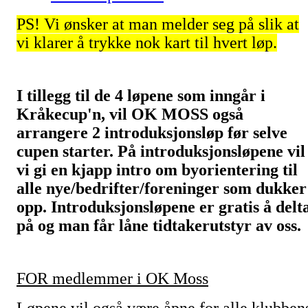
PS! Vi ønsker at man melder seg på slik at
vi klarer å trykke nok kart til hvert løp.
I tillegg til de 4 løpene som inngår i
Kråkecup'n, vil OK MOSS også
arrangere 2 introduksjonsløp før selve
cupen starter. På introduksjonsløpene vil
vi gi en kjapp intro om byorientering til
alle nye/bedrifter/foreninger som dukker
opp. Introduksjonsløpene er gratis å delt
på og man får låne tidtakerutstyr av oss.
FOR medlemmer i OK Moss
Løpene vil også være åpne for alle klubben