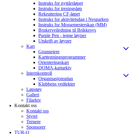
Instruks for nyttårsløpet
Instruks for treningsløp
Rekruttering CF-løpet
Instruks for aktivitetsdag i Nesparken
Instruks for Mossemesterskap (MM)
Brukerveiledning til Brikkesys
Purple Pen - tegne løyper
Utskrift av løyper
Kart
Grunneiere
Karttegningsprogrammer
Orienteringskart
DOMA-kartarkiv
Internkontroll
Organisasjonsplan
Klubbens vedtekter
Løpstøy
Galleri
Filarkiv
Kontakt oss
Kontakt oss
Styret
Trenere
Sponsorer
TUR-O