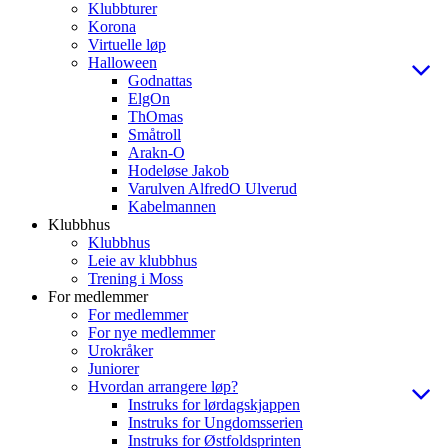
Klubbturer
Korona
Virtuelle løp
Halloween
Godnattas
ElgOn
ThOmas
Småtroll
Arakn-O
Hodeløse Jakob
Varulven AlfredO Ulverud
Kabelmannen
Klubbhus
Klubbhus
Leie av klubbhus
Trening i Moss
For medlemmer
For medlemmer
For nye medlemmer
Urokråker
Juniorer
Hvordan arrangere løp?
Instruks for lørdagskjappen
Instruks for Ungdomsserien
Instruks for Østfoldsprinten