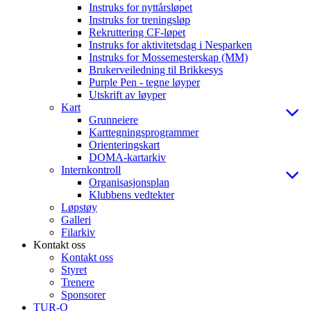
Instruks for nyttårsløpet
Instruks for treningsløp
Rekruttering CF-løpet
Instruks for aktivitetsdag i Nesparken
Instruks for Mossemesterskap (MM)
Brukerveiledning til Brikkesys
Purple Pen - tegne løyper
Utskrift av løyper
Kart
Grunneiere
Karttegningsprogrammer
Orienteringskart
DOMA-kartarkiv
Internkontroll
Organisasjonsplan
Klubbens vedtekter
Løpstøy
Galleri
Filarkiv
Kontakt oss
Kontakt oss
Styret
Trenere
Sponsorer
TUR-O