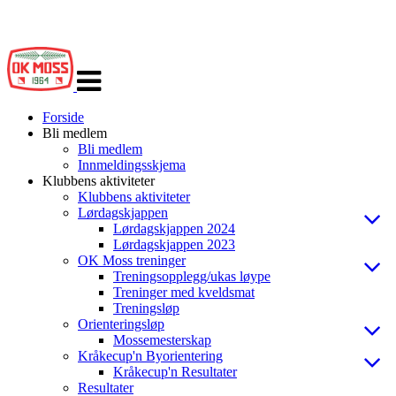
Veksle
navigasjon
Forside
Bli medlem
Bli medlem
Innmeldingsskjema
Klubbens aktiviteter
Klubbens aktiviteter
Lørdagskjappen
Lørdagskjappen 2024
Lørdagskjappen 2023
OK Moss treninger
Treningsopplegg/ukas løype
Treninger med kveldsmat
Treningsløp
Orienteringsløp
Mossemesterskap
Kråkecup'n Byorientering
Kråkecup'n Resultater
Resultater