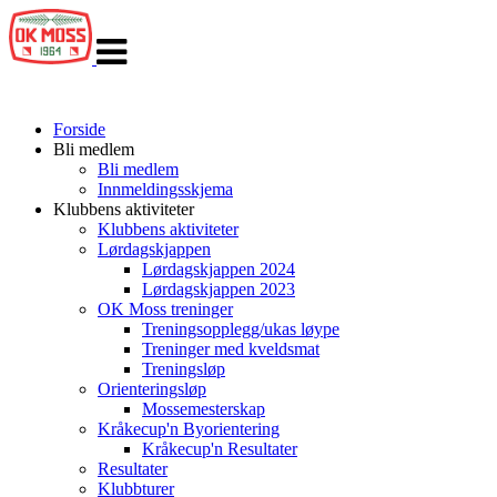
Veksle
navigasjon
Forside
Bli medlem
Bli medlem
Innmeldingsskjema
Klubbens aktiviteter
Klubbens aktiviteter
Lørdagskjappen
Lørdagskjappen 2024
Lørdagskjappen 2023
OK Moss treninger
Treningsopplegg/ukas løype
Treninger med kveldsmat
Treningsløp
Orienteringsløp
Mossemesterskap
Kråkecup'n Byorientering
Kråkecup'n Resultater
Resultater
Klubbturer