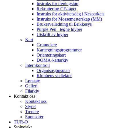
Instruks for treningsløp
Rekruttering CF-løpet
Instruks for aktivitetsdag i Nesparken
Instruks for Mossemesterskap (MM)
Brukerveiledning til Brikkesys
Purple Pen - tegne løyper
Utskrift av løyper
Kart
Grunneiere
Karttegningsprogrammer
Orienteringskart
DOMA-kartarkiv
Internkontroll
Organisasjonsplan
Klubbens vedtekter
Løpstøy
Galleri
Filarkiv
Kontakt oss
Kontakt oss
Styret
Trenere
Sponsorer
TUR-O
Stolpejakt