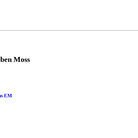
ubben Moss
oms EM