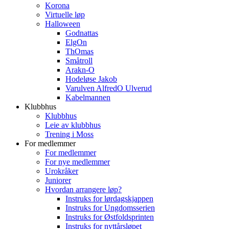
Korona
Virtuelle løp
Halloween
Godnattas
ElgOn
ThOmas
Småtroll
Arakn-O
Hodeløse Jakob
Varulven AlfredO Ulverud
Kabelmannen
Klubbhus
Klubbhus
Leie av klubbhus
Trening i Moss
For medlemmer
For medlemmer
For nye medlemmer
Urokråker
Juniorer
Hvordan arrangere løp?
Instruks for lørdagskjappen
Instruks for Ungdomsserien
Instruks for Østfoldsprinten
Instruks for nyttårsløpet