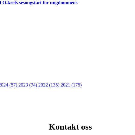
ld O-krets sesongstart for ungdommens
2024 (57)
2023 (74)
2022 (135)
2021 (175)
Kontakt oss