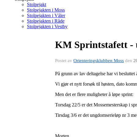
Stolpejakt
Stolpejakten i Moss
Stolpejakten i Våler
Stolpejakten i Råde
Stolpejakten i Vestby
KM Sprintstafett - u
Postet av
Orienteringsklubben Moss
den
2
På grunn av lav deltagelse har vi besluttet 
Vi gjør et nytt forsøk til høsten, dato komm
Men det er flere muligheter å løpe sprint:
Torsdag 22/5 er det Mossemesterskap i spr
Tirsdag 3/6 er det ungdomserieløp nr 3 me
Morten