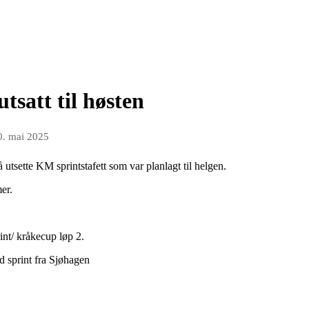
tsatt til høsten
0. mai 2025
å utsette KM sprintstafett som var planlagt til helgen.
er.
int/ kråkecup løp 2.
d sprint fra Sjøhagen