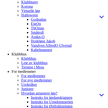
Klubbturer
Korona
Virtuelle løp
Halloween
Godnattas
ElgOn
ThOmas
Småtroll
Arakn-O
Hodeløse Jakob
Varulven AlfredO Ulverud
Kabelmannen
Klubbhus
Klubbhus
Leie av klubbhus
Trening i Moss
For medlemmer
For medlemmer
For nye medlemmer
Urokråker
Juniorer
Hvordan arrangere løp?
Instruks for lørdagskjappen
Instruks for Ungdomsserien
Instruks for Østfoldsprinten