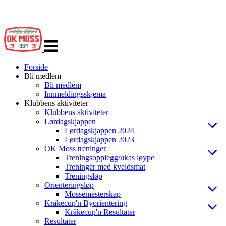
Veksle
navigasjon
Forside
Bli medlem
Bli medlem
Innmeldingsskjema
Klubbens aktiviteter
Klubbens aktiviteter
Lørdagskjappen
Lørdagskjappen 2024
Lørdagskjappen 2023
OK Moss treninger
Treningsopplegg/ukas løype
Treninger med kveldsmat
Treningsløp
Orienteringsløp
Mossemesterskap
Kråkecup'n Byorientering
Kråkecup'n Resultater
Resultater