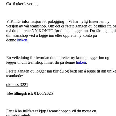
Ca. 6 uker levering
VIKTIG informasjon før pålogging – Vi har nylig lansert en ny
versjon av vår teamshop. Om det er første gangen du bestiller fra o
må du opprette NY KONTO før du kan logge inn. Du får tilgang ti
din teamshop ved å logge inn eller opprette ny konto på
denne
linken.
En veiledning for hvordan du oppretter ny konto, logger inn og
legger til din teamshop finner du på denne
linken
.
Første gangen du logger inn blir du og bedt om å legge til din unik
teamkode:
okmoss-3221
Bestillingsfrist: 01/06/2025
Etter å ha fullført et kjøp i teamshoppen vil du motta en
ordrebekreftelse.