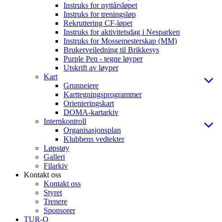
Instruks for nyttårsløpet
Instruks for treningsløp
Rekruttering CF-løpet
Instruks for aktivitetsdag i Nesparken
Instruks for Mossemesterskap (MM)
Brukerveiledning til Brikkesys
Purple Pen - tegne løyper
Utskrift av løyper
Kart
Grunneiere
Karttegningsprogrammer
Orienteringskart
DOMA-kartarkiv
Internkontroll
Organisasjonsplan
Klubbens vedtekter
Løpstøy
Galleri
Filarkiv
Kontakt oss
Kontakt oss
Styret
Trenere
Sponsorer
TUR-O