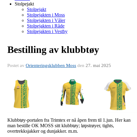
Stolpejakt
Stolpejakt
Stolpejakten i Moss
Stolpejakten i Våler
Stolpejakten i Råde
Stolpejakten i Vestby
Bestilling av klubbtøy
Postet av
Orienteringsklubben Moss
den
27. mai 2025
Klubbtøy-portalen fra Trimtex er nå åpen frem til 1.jun. Her kan
man bestille OK MOSS sitt klubbtøy; løpstrøyer, tights,
overtrekksjakker og dunjakker. m.m.