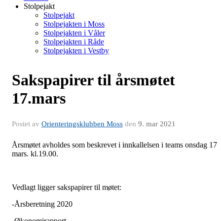
Stolpejakt
Stolpejakt
Stolpejakten i Moss
Stolpejakten i Våler
Stolpejakten i Råde
Stolpejakten i Vestby
Sakspapirer til årsmøtet
17.mars
Postet av
Orienteringsklubben Moss
den
9. mar 2021
Årsmøtet avholdes som beskrevet i innkallelsen i teams onsdag 17
mars. kl.19.00.
Vedlagt ligger sakspapirer til møtet:
-Årsberetning 2020
-Økonomirapport