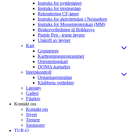
Instruks for nyttårsløpet
Instruks for treningsløp
Rekruttering CF-løpet
Instruks for aktivitetsdag i Nesparken
Instruks for Mossemesterskap (MM)
Brukerveiledning til Brikkesys
Purple Pen - tegne løyper
Utskrift av løyper
Kart
Grunneiere
Karttegningsprogrammer
Orienteringskart
DOMA-kartarkiv
Internkontroll
Organisasjonsplan
Klubbens vedtekter
Løpstøy
Galleri
Filarkiv
Kontakt oss
Kontakt oss
Styret
Trenere
Sponsorer
TUR-O