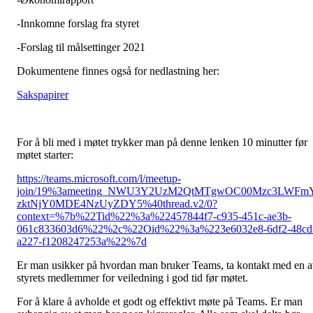
-Innkomne forslag fra styret
-Forslag til målsettinger 2021
Dokumentene finnes også for nedlastning her:
Sakspapirer
For å bli med i møtet trykker man på denne lenken 10 minutter før
møtet starter:
https://teams.microsoft.com/l/meetup-
join/19%3ameeting_NWU3Y2UzM2QtMTgwOC00Mzc3LWFm
zktNjY0MDE4NzUyZDY5%40thread.v2/0?
context=%7b%22Tid%22%3a%22457844f7-c935-451c-ae3b-
061c833603d6%22%2c%22Oid%22%3a%223e6032e8-6df2-48cd
a227-f1208247253a%22%7d
Er man usikker på hvordan man bruker Teams, ta kontakt med en 
styrets medlemmer for veiledning i god tid før møtet.
For å klare å avholde et godt og effektivt møte på Teams. Er man