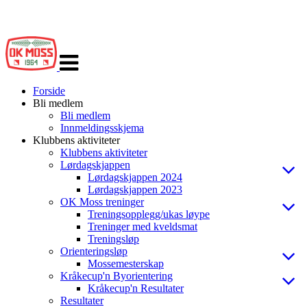
Veksle
navigasjon
Forside
Bli medlem
Bli medlem
Innmeldingsskjema
Klubbens aktiviteter
Klubbens aktiviteter
Lørdagskjappen
Lørdagskjappen 2024
Lørdagskjappen 2023
OK Moss treninger
Treningsopplegg/ukas løype
Treninger med kveldsmat
Treningsløp
Orienteringsløp
Mossemesterskap
Kråkecup'n Byorientering
Kråkecup'n Resultater
Resultater