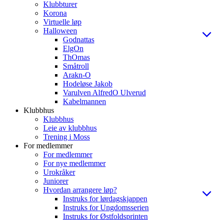
Klubbturer
Korona
Virtuelle løp
Halloween
Godnattas
ElgOn
ThOmas
Småtroll
Arakn-O
Hodeløse Jakob
Varulven AlfredO Ulverud
Kabelmannen
Klubbhus
Klubbhus
Leie av klubbhus
Trening i Moss
For medlemmer
For medlemmer
For nye medlemmer
Urokråker
Juniorer
Hvordan arrangere løp?
Instruks for lørdagskjappen
Instruks for Ungdomsserien
Instruks for Østfoldsprinten